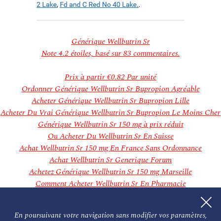
novembre 2018
Categories
Aucune catégorie
Meta
Générique Wellbutrin Sr
Connexion
Note
4.2
étoiles, basé sur
83
commentaires.
Flux des publications
Flux des commentaires
Prix à partir
€0.82
Par unité
Site de WordPress-FR
Ordonner Générique Wellbutrin Sr Bupropion Agréable
Acheter Générique Wellbutrin Sr Bupropion Lille
Acheter Du Vrai Générique Wellbutrin Sr Bupropion Le Moins Cher
Générique Wellbutrin Sr 150 mg à prix réduit
Ou Acheter Du Wellbutrin Sr En Suisse
Achat Wellbutrin Sr 150 mg En France Sans Ordonnance
Achat Wellbutrin Sr Generique Forum
Achetez Générique Wellbutrin Sr 150 mg Marseille
Comment Acheter Wellbutrin Sr En Pharmacie
Combien Ça Coûte Wellbutrin Sr 150 mg Générique
Meilleur Site Acheter Wellbutrin Sr 150 mg
En poursuivant votre navigation sans modifier vos paramètres,
Acheter Générique Bupropion Prix Le Moins Cher