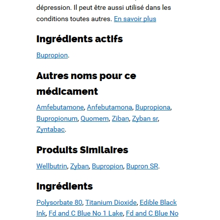
How to quote a book mla in an essay. Check my writing free.
WWW.MESOPOTAMIAHERITAGE.ORG
Buy case study paper
Book proposal writing service. Basic essay writing
Cause and effect essay topics on current events
Recent Comments
Archives
février 2022
octobre 2019
septembre 2019
août 2019
juillet 2019
juin 2019
mai 2019
avril 2019
mars 2019
février 2019
janvier 2019
décembre 2018