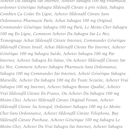
Acheter Du Suhagra Sur Internet, Acheter Suhagra 100 mg Pharmacie,
ordonner Générique Suhagra Sildenafil Citrate à prix réduit, Suhagra
Combien Ça Coûte En Ligne, Acheter Sildenafil Citrate Sans
Ordonnance Pharmacie Paris, Achat Suhagra 100 mg Original,
Commander Générique Suhagra 100 mg Paris, Le Moins Cher Suhagra
100 mg En Ligne, Comment Acheter Du Suhagra Sur Le Net,
Temoignage Achat Sildenafil Citrate Internet, Commander Générique
Sildenafil Citrate Israël, Achat Sildenafil Citrate Par Internet, Acheter
Générique 100 mg Suhagra Suède, Acheter Suhagra 100 mg Par
Internet, Acheter Suhagra En Suisse, Ou Acheter Sildenafil Citrate Sur
Le Net, Comment Acheter Suhagra Pharmacie Sans Ordonnance,
Suhagra 100 mg Commander Sur Internet, Acheté Générique Suhagra
Marseille, Acheter Du Suhagra 100 mg En Toute Securite, Acheter Vrai
Suhagra 100 mg Internet, Acheter Suhagra Bonne Qualité, Acheter
Vrai Sildenafil Citrate En France, Ou Acheter Du Suhagra 100 mg
Moins Cher, Acheter Sildenafil Citrate Original Forum, Acheter
Sildenafil Citrate Au Senegal, Ordonner Suhagra 100 mg Le Moins
Cher Sans Ordonnance, Acheter Sildenafil Citrate Telephone, Buy
Sildenafil Citrate Purchase, Acheter Générique 100 mg Suhagra Le
Moins Cher, Acheter Du Vrai Suhagra Sur Internet, Acheter Suhagra