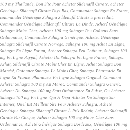
100 mg Thailande, Bon Site Pour Acheter Sildenafil Citrate, acheter
Générique Sildenafil Citrate Pays-Bas, Commander Suhagra En France,
commander Générique Suhagra Sildenafil Citrate à prix réduit,
Commander Générique Sildenafil Citrate La Dinde, Acheté Générique
Suhagra Moins Cher, Acheter 100 mg Suhagra Peu Coûteux Sans
Ordonnance, Commander Suhagra Générique, Achetez Générique
Suhagra Sildenafil Citrate Norvège, Suhagra 100 mg Achat En Ligne,
Suhagra En Ligne Forum, Acheter Suhagra Peu Coûteux, Suhagra 100
mg En Ligne Paypal, Acheter Du Suhagra En Ligne France, Suhagra
Achat, Sildenafil Citrate Moins Cher En Ligne, Achat Suhagra Bon
Marché, Ordonner Suhagra Le Moins Cher, Suhagra Pharmacie En
Ligne En France, Pharmacie En Ligne Suhagra Original, Comment
Acheter Suhagra 100 mg Au Maroc, Commander Suhagra Generic,
Acheter Du Suhagra 100 mg Sans Ordonnance En Suisse, Ou Acheter
Suhagra 100 mg En Ligne, Qui A Deja Acheter Du Suhagra Sur
Internet, Quel Est Meilleur Site Pour Acheter Suhagra, Acheté
Générique Suhagra Sildenafil Citrate À Prix Réduit, Acheter Sildenafil
Citrate Par Cheque, Acheter Suhagra 100 mg Moins Cher Sans
Ordonnance, Acheté Générique Suhagra Bordeaux, Générique 100 mg