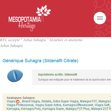
BTC accepté * Achat Suhagra * Sécurisée et anonyme
Achat Suhagra