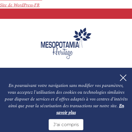
Site de WordPress-FR
En poursuivant votre navigation sans modifier vos paramètres,
vous acceptez l'utilisation des cookies ou technologies similaires
L'association
NOS PARTENAIRES
pour disposer de services et d'offres adaptés à vos centres d'intérêts
ainsi que pour la sécurisation des transactions sur notre site.
En
Le conseil scientifique et nos experts
Les auteurs
savoir plus
Mentions légales
Nous contacter
J'ai compris