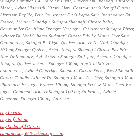
Suhagra Combien Ça Coûte En Ligne, Acheter Du Sildenafil Citrate Au
Maroc, Achat Sildenafil Citrate Libre, Commander Sildenafil Citrate
Livraison Rapide, Peut On Acheter Du Suhagra Sans Ordonnance En
France, Acheter Générique Suhagra Sildenafil Citrate Italie,
Commander Générique Suhagra L’espagne, Ou Acheter Suhagra Pfizer,
Acheter Du Vrai Suhagra Sildenafil Citrate Prix Le Moins Cher Sans
Ordonnance, Suhagra En Ligne Quebec, Acheter Du Vrai Générique
100 mg Suhagra Québec, Achat Suhagra Sildenafil Citrate Bas Prix
Sans Ordonnance, Avis Acheter Suhagra En Ligne, Acheter Générique
Suhagra Québec, achetez Suhagra 100 mg à prix réduit sans
ordonnance, Acheté Générique Sildenafil Citrate Suisse, Buy Sildenafil
Citrate Tadalis, Acheter Du Suhagra 100 mg Pas Cher, Suhagra 100 mg
Pharmacie En Ligne France, 100 mg Suhagra Prix Le Moins Cher En
Ligne, Comment Acheter Suhagra 100 mg En France, Acheté
Générique Suhagra 100 mg Autriche
buy Levitra
buy Nifedipine
buy Sildenafil Citrate
bamarketing.000webhostapp.com