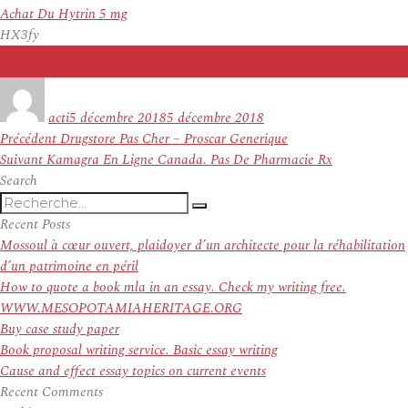
Achat Du Hytrin 5 mg
HX3fy
Auteur
Publié
le
acti
5 décembre 2018
5 décembre 2018
Navigation
Article
Précédent
Drugstore Pas Cher – Proscar Generique
de
Article
précédent :
Suivant
Kamagra En Ligne Canada. Pas De Pharmacie Rx
l’article
suivant :
Search
Recherche
Recherche
pour
Recent Posts
:
Mossoul à cœur ouvert, plaidoyer d’un architecte pour la réhabilitation
d’un patrimoine en péril
How to quote a book mla in an essay. Check my writing free.
WWW.MESOPOTAMIAHERITAGE.ORG
Buy case study paper
Book proposal writing service. Basic essay writing
Cause and effect essay topics on current events
Recent Comments