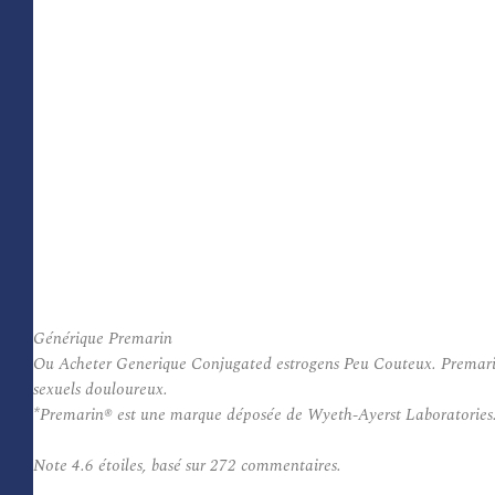
Générique Premarin
Ou Acheter Generique Conjugated estrogens Peu Couteux. Premarin gén
sexuels douloureux.
*Premarin® est une marque déposée de Wyeth-Ayerst Laboratories
Note
4.6
étoiles, basé sur
272
commentaires.