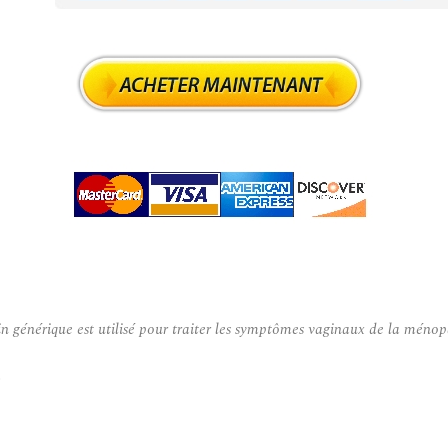
érique est utilisé pour traiter les symptômes vaginaux de la ménopause t
.