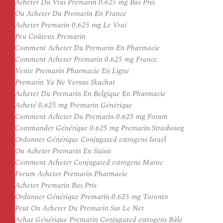
Acheter Du Vrai Premarin 0.625 mg Bas Prix
Ou Acheter Du Premarin En France
Acheter Premarin 0.625 mg Le Vrai
Peu Coûteux Premarin
Comment Acheter Du Premarin En Pharmacie
Comment Acheter Premarin 0.625 mg France
Vente Premarin Pharmacie En Ligne
Premarin Ya Ne Vernus Skachat
Acheter Du Premarin En Belgique En Pharmacie
Acheté 0.625 mg Premarin Générique
Comment Acheter Du Premarin 0.625 mg Forum
Commander Générique 0.625 mg Premarin Strasbourg
Ordonner Générique Conjugated estrogens Israël
Ou Acheter Premarin En Suisse
Comment Acheter Conjugated estrogens Maroc
Forum Acheter Premarin Pharmacie
Acheter Premarin Bas Prix
Ordonner Générique Premarin 0.625 mg Toronto
Peut On Acheter Du Premarin Sur Le Net
Achat Générique Premarin Conjugated estrogens Bâle