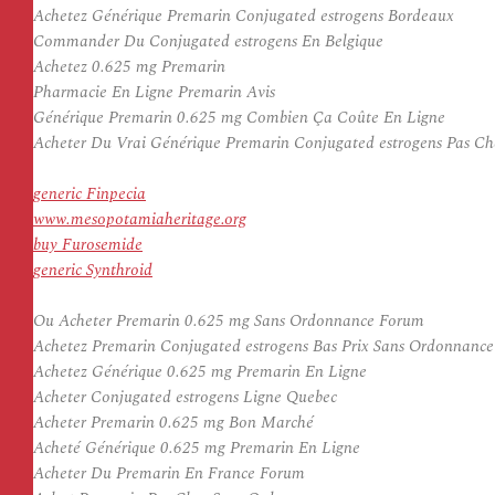
Achetez Générique Premarin Conjugated estrogens Bordeaux
Commander Du Conjugated estrogens En Belgique
Achetez 0.625 mg Premarin
Pharmacie En Ligne Premarin Avis
Générique Premarin 0.625 mg Combien Ça Coûte En Ligne
Acheter Du Vrai Générique Premarin Conjugated estrogens Pas Ch
generic Finpecia
www.mesopotamiaheritage.org
buy Furosemide
generic Synthroid
Ou Acheter Premarin 0.625 mg Sans Ordonnance Forum
Achetez Premarin Conjugated estrogens Bas Prix Sans Ordonnance
Achetez Générique 0.625 mg Premarin En Ligne
Acheter Conjugated estrogens Ligne Quebec
Acheter Premarin 0.625 mg Bon Marché
Acheté Générique 0.625 mg Premarin En Ligne
Acheter Du Premarin En France Forum