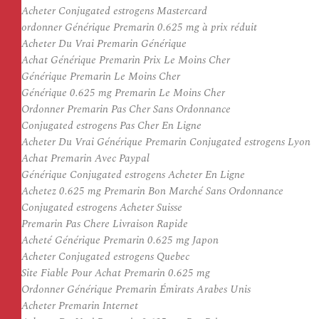
Acheter Conjugated estrogens Mastercard
ordonner Générique Premarin 0.625 mg à prix réduit
Acheter Du Vrai Premarin Générique
Achat Générique Premarin Prix Le Moins Cher
Générique Premarin Le Moins Cher
Générique 0.625 mg Premarin Le Moins Cher
Ordonner Premarin Pas Cher Sans Ordonnance
Conjugated estrogens Pas Cher En Ligne
Acheter Du Vrai Générique Premarin Conjugated estrogens Lyon
Achat Premarin Avec Paypal
Générique Conjugated estrogens Acheter En Ligne
Achetez 0.625 mg Premarin Bon Marché Sans Ordonnance
Conjugated estrogens Acheter Suisse
Premarin Pas Chere Livraison Rapide
Acheté Générique Premarin 0.625 mg Japon
Acheter Conjugated estrogens Quebec
Site Fiable Pour Achat Premarin 0.625 mg
Ordonner Générique Premarin Émirats Arabes Unis
Acheter Premarin Internet