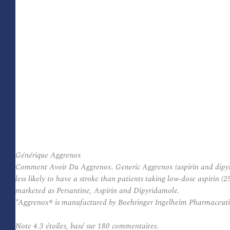
Générique Aggrenox
Comment Avoir Du Aggrenox. Generic Aggrenox (aspirin and dipyrid
less likely to have a stroke than patients taking low-dose aspirin 
marketed as Persantine, Aspirin and Dipyridamole.
*Aggrenox® is manufactured by Boehringer Ingelheim Pharmaceutic
Note
4.3
étoiles, basé sur
180
commentaires.