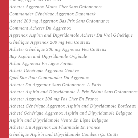
Achetez Aggrenox Moins Cher Sans Ordonnance
Commander Générique Aggrenox Danemark
Acheté 200 mg Aggrenox Bas Prix Sans Ordonnance
Comment Acheter Du Aggrenox
Aggrenox Aspirin and Dipyridamole Acheter Du Vrai Générique
Générique Aggrenox 200 mg Peu Coûteux
Acheter Générique 200 mg Aggrenox Peu Coûteux
Buy Aspirin and Dipyridamole Originale
Achat Aggrenox En Ligne Forum
Acheté Générique Aggrenox Genève
Quel Site Pour Commander Du Aggrenox
Acheter Du Aggrenox Sans Ordonnance A Paris
Acheter Aspirin and Dipyridamole À Prix Réduit Sans Ordonnance
Acheter Aggrenox 200 mg Pas Cher En France
Achetez Générique Aggrenox Aspirin and Dipyridamole Bordeaux
Acheté Générique Aggrenox Aspirin and Dipyridamole Belgique
Aspirin and Dipyridamole Vente En Ligne Belgique
Acheter Du Aggrenox En Pharmacie En France
Générique Aspirin and Dipyridamole Combien Ça Coûte