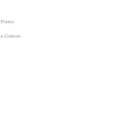
 France
eu Coûteux