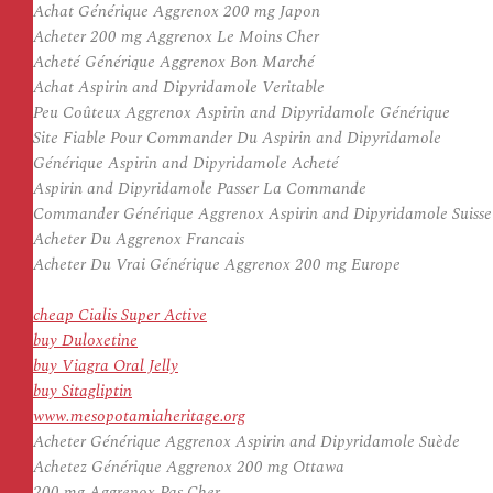
Achat Générique Aggrenox 200 mg Japon
Acheter 200 mg Aggrenox Le Moins Cher
Acheté Générique Aggrenox Bon Marché
Achat Aspirin and Dipyridamole Veritable
Peu Coûteux Aggrenox Aspirin and Dipyridamole Générique
Site Fiable Pour Commander Du Aspirin and Dipyridamole
Générique Aspirin and Dipyridamole Acheté
Aspirin and Dipyridamole Passer La Commande
Commander Générique Aggrenox Aspirin and Dipyridamole Suisse
Acheter Du Aggrenox Francais
Acheter Du Vrai Générique Aggrenox 200 mg Europe
cheap Cialis Super Active
buy Duloxetine
buy Viagra Oral Jelly
buy Sitagliptin
www.mesopotamiaheritage.org
Acheter Générique Aggrenox Aspirin and Dipyridamole Suède
Achetez Générique Aggrenox 200 mg Ottawa
200 mg Aggrenox Pas Cher