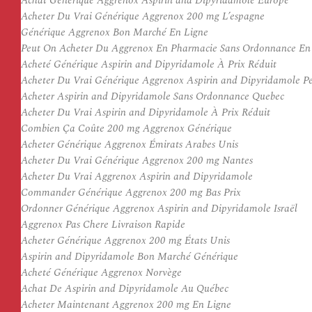
Achat Générique Aggrenox Aspirin and Dipyridamole Europe
Acheter Du Vrai Générique Aggrenox 200 mg L’espagne
Générique Aggrenox Bon Marché En Ligne
Peut On Acheter Du Aggrenox En Pharmacie Sans Ordonnance En
Acheté Générique Aspirin and Dipyridamole À Prix Réduit
Acheter Du Vrai Générique Aggrenox Aspirin and Dipyridamole P
Acheter Aspirin and Dipyridamole Sans Ordonnance Quebec
Acheter Du Vrai Aspirin and Dipyridamole À Prix Réduit
Combien Ça Coûte 200 mg Aggrenox Générique
Acheter Générique Aggrenox Émirats Arabes Unis
Acheter Du Vrai Générique Aggrenox 200 mg Nantes
Acheter Du Vrai Aggrenox Aspirin and Dipyridamole
Commander Générique Aggrenox 200 mg Bas Prix
Ordonner Générique Aggrenox Aspirin and Dipyridamole Israël
Aggrenox Pas Chere Livraison Rapide
Acheter Générique Aggrenox 200 mg États Unis
Aspirin and Dipyridamole Bon Marché Générique
Acheté Générique Aggrenox Norvège
Achat De Aspirin and Dipyridamole Au Québec
Acheter Maintenant Aggrenox 200 mg En Ligne