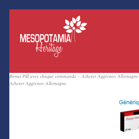
Bonus Pill avec chaque commande – Acheter Aggrenox Allemagne
Acheter Aggrenox Allemagne