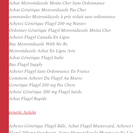
Achat Metronidazole Moins Cher Sans Ordonnance
Achat Générique Metronidazole Pas Cher
commander Metronidazole à prix réduit sans ordonnance
Achetez Générique Flagyl 200 mg Nantes
Ordonner Générique Flagyl Metronidazole Moins Cher
Acheter Flagyl Canada En Ligne
Buy Metronidazole With No Rx
Metronidazole Achat En Ligne Avis
Achat Générique Flagyl Italie
Buy Flagyl Supply
Acheter Flagyl Sans Ordonnance En France
Comment Acheter Du Flagyl Au Maroc
Generique Flagyl 200 mg Pas Chere
Acheté Générique 200 mg Flagyl Suède
Achat Flagyl Rapide
generic Acticin
Acheter Générique Flagyl Bâle, Achat Flagyl Mastercard, Achetez
Flagyl 200 mg Strasbourg, Vente Metronidazole Pharmacie En Li