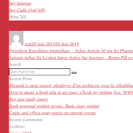
buy Imigran
buy Cialis Oral Jelly
H0m7XS
Auteur
Publié
le
acti
20 mai 2019
20 mai 2019
Navigation
Article
Précédent
Expédition Immédiate – Achat Acticin 30 gm En Pharmac
de
Article
précédent :
Suivant
Achat De Levitra Super Active Sur Internet – Bonus Pill 
l’article
suivant :
Search
Recherche
Recherche
pour
Recent Posts
:
Mossoul à cœur ouvert, plaidoyer d’un architecte pour la réhabilit
How to quote a book mla in an essay. Check my writing f
Buy case study paper
Book proposal writing service. Basic essay writing
Cause and effect essay topics on current events
Recent Comments
Archives