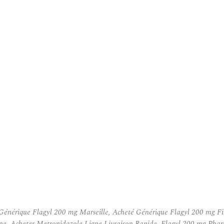
 Générique Flagyl 200 mg Marseille, Acheté Générique Flagyl 200 mg F
gne, Acheter Metronidazole Ligne Livraison Rapide, Flagyl 200 mg Ph