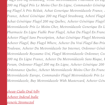
200 mg Flagyl Prix Le Moins Cher En Ligne, Commander Générique
mg Flagyl À Prix Réduit, Achat Generique Metronidazole France, 
France, Acheté Générique 200 mg Flagyl Strasbourg, Acheté Flagy
Achat Générique Flagyl 200 mg Québec, Acheter Générique Flagyl
Metronidazole Prix Le Moins Cher, Metronidazole Generique En 
Pharmacie En Ligne Fiable Pour Flagyl, Achat Du Flagyl En Fran
Acheter Flagyl Sans Prescription, Achat Générique Flagyl Metro
Acheter Flagyl, Buy Flagyl Where, Acheter Du Vrai Flagyl Bas P
Toulouse, Acheter Du Metronidazole Sur Internet, Ordonner Génér
Metronidazole Royaume-Uni, Flagyl Metronidazole Ordonner, Comm
200 mg En Ligne France, Acheter Du Metronidazole Sans Risque, 
Forum, Ordonner Flagyl 200 mg En Ligne, Acheter Générique 200 
Ordonnance Quebec, Acheter Metronidazole Moins Cher En France
Metronidazole Europe, Commander Flagyl Metronidazole Prix Le M
Metronidazole, Buy Metronidazole With Mastercard, Acheter Géné
cheap Cialis Oral Jelly
Acheter Inderal Italie
generic Stromectol