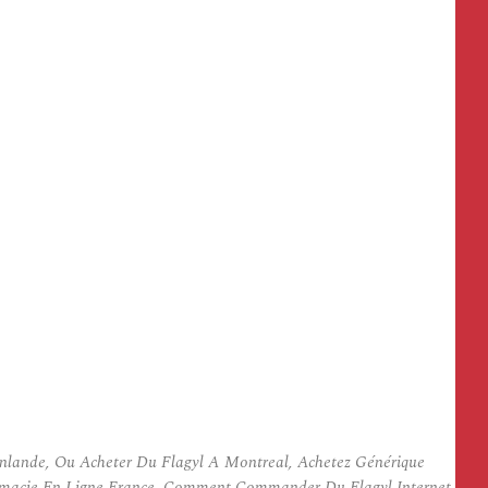
inlande, Ou Acheter Du Flagyl A Montreal, Achetez Générique
armacie En Ligne France, Comment Commander Du Flagyl Internet,