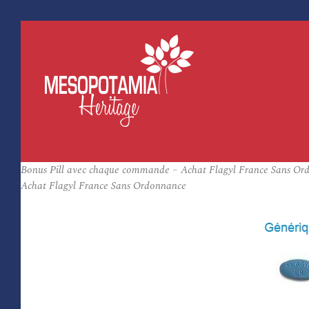
Bonus Pill avec chaque commande – Achat Flagyl France Sans Ord
Achat Flagyl France Sans Ordonnance