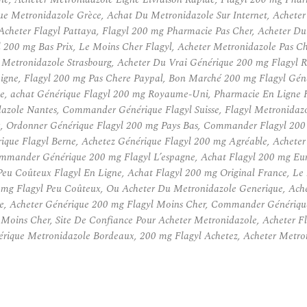
 Metronidazole Grèce, Achat Du Metronidazole Sur Internet, Acheter
Acheter Flagyl Pattaya, Flagyl 200 mg Pharmacie Pas Cher, Acheter Du
l 200 mg Bas Prix, Le Moins Cher Flagyl, Acheter Metronidazole Pas 
 Metronidazole Strasbourg, Acheter Du Vrai Générique 200 mg Flagyl 
Ligne, Flagyl 200 mg Pas Chere Paypal, Bon Marché 200 mg Flagyl Gé
ce, achat Générique Flagyl 200 mg Royaume-Uni, Pharmacie En Ligne F
nidazole Nantes, Commander Générique Flagyl Suisse, Flagyl Metronid
rix, Ordonner Générique Flagyl 200 mg Pays Bas, Commander Flagyl 20
ique Flagyl Berne, Achetez Générique Flagyl 200 mg Agréable, Acheter 
ander Générique 200 mg Flagyl L’espagne, Achat Flagyl 200 mg Europe
Peu Coûteux Flagyl En Ligne, Achat Flagyl 200 mg Original France, L
mg Flagyl Peu Coûteux, Ou Acheter Du Metronidazole Generique, Achet
, Acheter Générique 200 mg Flagyl Moins Cher, Commander Générique
oins Cher, Site De Confiance Pour Acheter Metronidazole, Acheter Fla
rique Metronidazole Bordeaux, 200 mg Flagyl Achetez, Acheter Metron