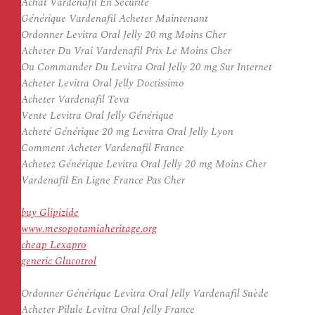
Achat Vardenafil En Securite
Générique Vardenafil Acheter Maintenant
Ordonner Levitra Oral Jelly 20 mg Moins Cher
Acheter Du Vrai Vardenafil Prix Le Moins Cher
Ou Commander Du Levitra Oral Jelly 20 mg Sur Internet
Acheter Levitra Oral Jelly Doctissimo
Acheter Vardenafil Teva
Vente Levitra Oral Jelly Générique
Acheté Générique 20 mg Levitra Oral Jelly Lyon
Comment Acheter Vardenafil France
Achetez Générique Levitra Oral Jelly 20 mg Moins Cher
Vardenafil En Ligne France Pas Cher
buy Glipizide
www.mesopotamiaheritage.org
cheap Lexapro
generic Glucotrol
Ordonner Générique Levitra Oral Jelly Vardenafil Suède
Acheter Pilule Levitra Oral Jelly France