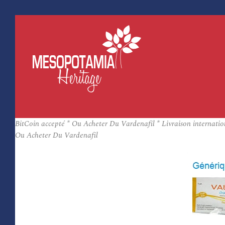
BitCoin accepté * Ou Acheter Du Vardenafil * Livraison internatio
Ou Acheter Du Vardenafil