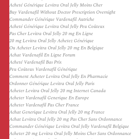
Acheté Générique Levitra Oral Jelly Moins Cher
Buy Vardenafil Without Doctor Prescription Overnight
Commander Générique Vardenafil Autriche
Acheté Générique Levitra Oral Jelly Peu Coûteux
Pas Cher Levitra Oral Jelly 20 mg En Ligne
20 mg Levitra Oral Jelly Achetez Générique
Ou Acheter Levitra Oral Jelly 20 mg En Belgique
Achat Vardenafil En Ligne Forum
Acheté Vardenafil Bas Prix
Peu Coûteux Vardenafil Générique
Comment Acheter Levitra Oral Jelly En Pharmacie
Ordonner Générique Levitra Oral Jelly Paris
Acheter Levitra Oral Jelly 20 mg Internet Canada
Acheter Vardenafil Generique En Europe
Acheter Vardenafil Pas Cher France
Achat Generique Levitra Oral Jelly 20 mg France
Achat Levitra Oral Jelly 20 mg Pas Cher Sans Ordonnance
Commander Générique Levitra Oral Jelly Vardenafil Belgique
Acheter 20 mg Levitra Oral Jelly Moins Cher Sans Ordonnance