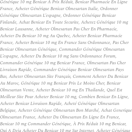
Générique 10 mg Benicar À Prix Réduit, Benicar Pharmacie En Ligne
France, Acheter Générique Benicar Olmesartan Italie, Ordonner
Générique Olmesartan L’espagne, Ordonner Générique Benicar
Finlande, Achat Benicar En Toute Securite, Achetez Générique 10 mg
Benicar Lausanne, Acheter Olmesartan Pas Cher En Pharmacie,
Acheter Du Benicar 10 mg Au Quebec, Acheter Benicar Pharmacie
France, Acheter Benicar 10 mg En France Sans Ordonnance, Pas Cher
Benicar Olmesartan Générique, Commander Générique Olmesartan
L’espagne, Acheter Du Benicar 10 mg Sans Ordonnance Forum,
Commander Générique 10 mg Benicar France, Olmesartan Pas Cher
Livraison Rapide, Commander Générique Benicar Olmesartan Pays
Bas, Acheter Olmesartan Site Français, Comment Acheter Du Benicar
Au Maroc, Générique 10 mg Benicar Prix Le Moins Cher, Benicar
Olmesartan Vente, Acheter Benicar 10 mg En Thailande, Quel Est
Meilleur Site Pour Acheter Benicar 10 mg, Combien Benicar En Ligne,
Acheter Benicar Livraison Rapide, Acheté Générique Olmesartan
Belgique, Acheter Générique Olmesartan Bon Marché, Achat Generique
Olmesartan France, Acheter Du Olmesartan En Ligne En France,
Benicar 10 mg Commander Générique, À Prix Réduit 10 mg Benicar,
Qui A Deja Acheter Du Benicar 10 mg Sur Internet, Acheter Générique