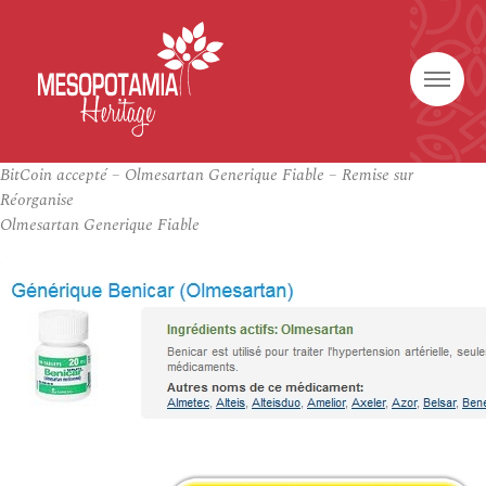
BitCoin accepté – Olmesartan Generique Fiable – Remise sur
Réorganise
Olmesartan Generique Fiable