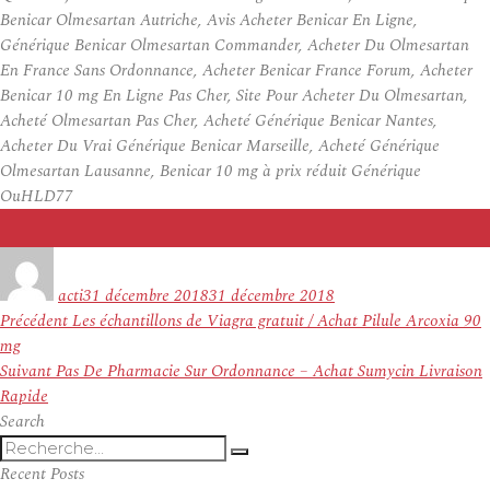
Benicar Olmesartan Autriche, Avis Acheter Benicar En Ligne,
Générique Benicar Olmesartan Commander, Acheter Du Olmesartan
En France Sans Ordonnance, Acheter Benicar France Forum, Acheter
Benicar 10 mg En Ligne Pas Cher, Site Pour Acheter Du Olmesartan,
Acheté Olmesartan Pas Cher, Acheté Générique Benicar Nantes,
Acheter Du Vrai Générique Benicar Marseille, Acheté Générique
Olmesartan Lausanne, Benicar 10 mg à prix réduit Générique
OuHLD77
Auteur
Publié
le
acti
31 décembre 2018
31 décembre 2018
Navigation
Article
Précédent
Les échantillons de Viagra gratuit / Achat Pilule Arcoxia 90
de
précédent :
mg
l’article
Article
Suivant
Pas De Pharmacie Sur Ordonnance – Achat Sumycin Livraison
suivant :
Rapide
Search
Recherche
Recherche
pour
Recent Posts