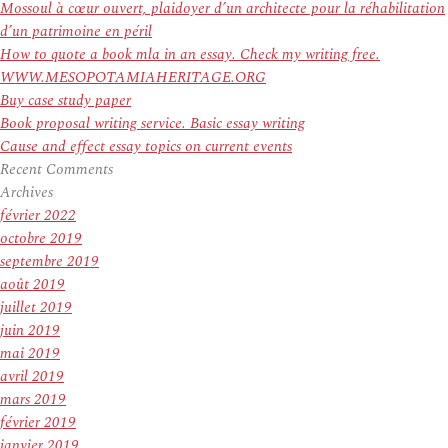
:
Mossoul à cœur ouvert, plaidoyer d’un architecte pour la réhabilitation
d’un patrimoine en péril
How to quote a book mla in an essay. Check my writing free.
WWW.MESOPOTAMIAHERITAGE.ORG
Buy case study paper
Book proposal writing service. Basic essay writing
Cause and effect essay topics on current events
Recent Comments
Archives
février 2022
octobre 2019
septembre 2019
août 2019
juillet 2019
juin 2019
mai 2019
avril 2019
mars 2019
février 2019
janvier 2019