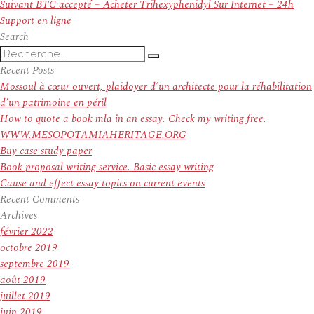
l’article
Article
Suivant
BTC accepté – Acheter Trihexyphenidyl Sur Internet – 24h
suivant :
Support en ligne
Search
Recherche
Recherche
pour
Recent Posts
:
Mossoul à cœur ouvert, plaidoyer d’un architecte pour la réhabilitation
d’un patrimoine en péril
How to quote a book mla in an essay. Check my writing free.
WWW.MESOPOTAMIAHERITAGE.ORG
Buy case study paper
Book proposal writing service. Basic essay writing
Cause and effect essay topics on current events
Recent Comments
Archives
février 2022
octobre 2019
septembre 2019
août 2019
juillet 2019
juin 2019