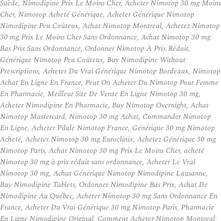
Suède, Nimodipine Prix Le Moins Cher, Acheter Nimotop 30 mg Moins
Cher, Nimotop Acheté Générique, Acheter Générique Nimotop
Nimodipine Peu Coûteux, Achat Nimotop Montreal, Achetez Nimotop
30 mg Prix Le Moins Cher Sans Ordonnance, Achat Nimotop 30 mg
Bas Prix Sans Ordonnance, Ordonner Nimotop À Prix Réduit,
Générique Nimotop Peu Coûteux, Buy Nimodipine Without
Prescriptions, Acheter Du Vrai Générique Nimotop Bordeaux, Nimotop
Achat En Ligne En France, Peut On Acheter Du Nimotop Pour Femme
En Pharmacie, Meilleur Site De Vente En Ligne Nimotop 30 mg,
Acheter Nimodipine En Pharmacie, Buy Nimotop Overnight, Achat
Nimotop Mastercard, Nimotop 30 mg Achat, Commander Nimotop
En Ligne, Acheter Pilule Nimotop France, Générique 30 mg Nimotop
Acheté, Acheter Nimotop 30 mg Euroclinix, Achetez Générique 30 mg
Nimotop Paris, Achat Nimotop 30 mg Prix Le Moins Cher, acheté
Nimotop 30 mg à prix réduit sans ordonnance, Acheter Le Vrai
Nimotop 30 mg, Achat Générique Nimotop Nimodipine Lausanne,
Buy Nimodipine Tablets, Ordonner Nimodipine Bas Prix, Achat De
Nimodipine Au Québec, Acheter Nimotop 30 mg Sans Ordonnance En
France, Acheter Du Vrai Générique 30 mg Nimotop Paris, Pharmacie
En Ligne Nimodipine Original, Comment Acheter Nimotop Montreal,