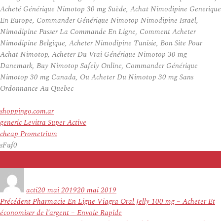
Acheté Générique Nimotop 30 mg Suède, Achat Nimodipine Generique
En Europe, Commander Générique Nimotop Nimodipine Israël,
Nimodipine Passer La Commande En Ligne, Comment Acheter
Nimodipine Belgique, Acheter Nimodipine Tunisie, Bon Site Pour
Achat Nimotop, Acheter Du Vrai Générique Nimotop 30 mg
Danemark, Buy Nimotop Safely Online, Commander Générique
Nimotop 30 mg Canada, Ou Acheter Du Nimotop 30 mg Sans
Ordonnance Au Quebec
shoppingo.com.ar
generic Levitra Super Active
cheap Prometrium
sFuf0
Auteur
Publié
le
acti
20 mai 2019
20 mai 2019
Navigation
Article
Précédent
Pharmacie En Ligne Viagra Oral Jelly 100 mg – Acheter Et
de
précédent :
économiser de l’argent – Envoie Rapide