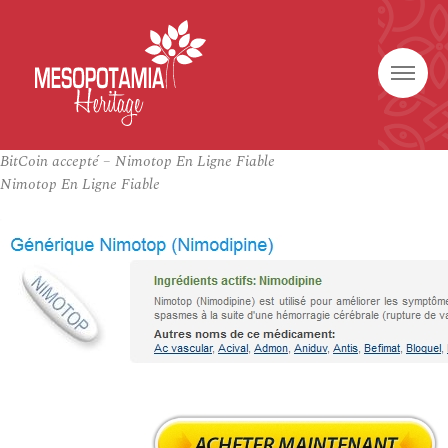
BitCoin accepté – Nimotop En Ligne Fiable
Nimotop En Ligne Fiable