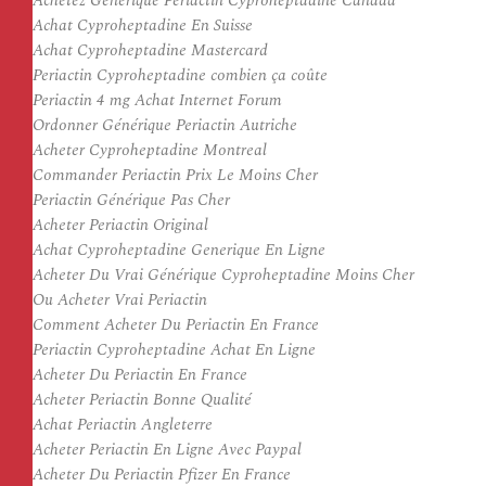
Achetez Générique Periactin Cyproheptadine Canada
Achat Cyproheptadine En Suisse
Achat Cyproheptadine Mastercard
Periactin Cyproheptadine combien ça coûte
Periactin 4 mg Achat Internet Forum
Ordonner Générique Periactin Autriche
Acheter Cyproheptadine Montreal
Commander Periactin Prix Le Moins Cher
Periactin Générique Pas Cher
Acheter Periactin Original
Achat Cyproheptadine Generique En Ligne
Acheter Du Vrai Générique Cyproheptadine Moins Cher
Ou Acheter Vrai Periactin
Comment Acheter Du Periactin En France
Periactin Cyproheptadine Achat En Ligne
Acheter Du Periactin En France
Acheter Periactin Bonne Qualité
Achat Periactin Angleterre
Acheter Periactin En Ligne Avec Paypal
Acheter Du Periactin Pfizer En France