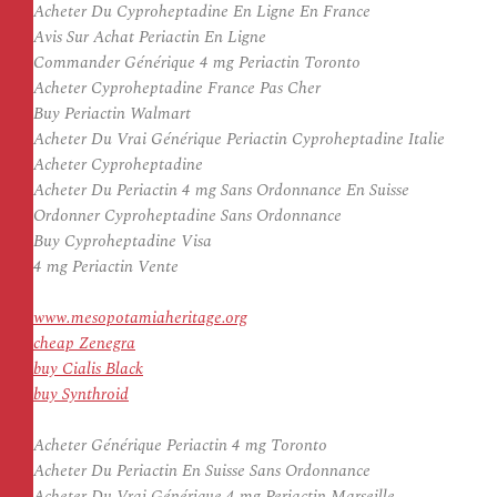
Acheter Du Cyproheptadine En Ligne En France
Avis Sur Achat Periactin En Ligne
Commander Générique 4 mg Periactin Toronto
Acheter Cyproheptadine France Pas Cher
Buy Periactin Walmart
Acheter Du Vrai Générique Periactin Cyproheptadine Italie
Acheter Cyproheptadine
Acheter Du Periactin 4 mg Sans Ordonnance En Suisse
Ordonner Cyproheptadine Sans Ordonnance
Buy Cyproheptadine Visa
4 mg Periactin Vente
www.mesopotamiaheritage.org
cheap Zenegra
buy Cialis Black
buy Synthroid
Acheter Générique Periactin 4 mg Toronto
Acheter Du Periactin En Suisse Sans Ordonnance
Acheter Du Vrai Générique 4 mg Periactin Marseille