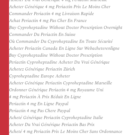
Acheter Générique 4 mg Periactin Prix Le Moins Cher
Commander Periactin 4 mg Livraison Rapide
Achat Periactin 4 mg Pas Cher En France
Buy Cyproheptadine Without Doctor Prescription Overnight
Commander Du Periactin En Suisse
Où Commander Du Cyproheptadine En Toute Sécurité
Acheter Periactin Canada En Ligne Sur Webacheterenligne
Buy Cyproheptadine Without Doctor Prescription
Periactin Cyproheptadine Acheter Du Vrai Générique
Achetez Générique Periactin Zürich
Cyproheptadine Europe Acheter
Acheter Générique Periactin Cyproheptadine Marseille
Ordonner Générique Periactin 4 mg Royaume Uni
4 mg Periactin À Prix Réduit En Ligne
Periactin 4 mg En Ligne Paypal
Periactin 4 mg Pas Chere Paypal
Acheté Générique Periactin Cyproheptadine Italie
Acheter Du Vrai Générique Periactin Bas Prix
Acheté 4 mg Periactin Prix Le Moins Cher Sans Ordonnance