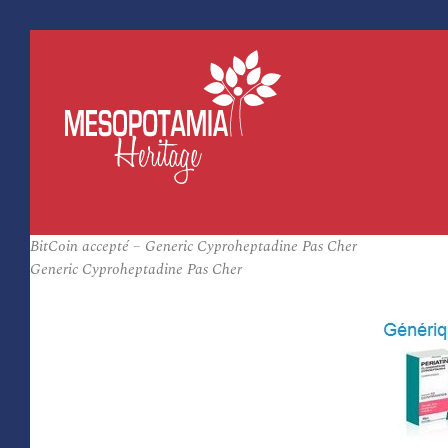
BitCoin accepté – Generic Cyproheptadine Pas Cher
Generic Cyproheptadine Pas Cher