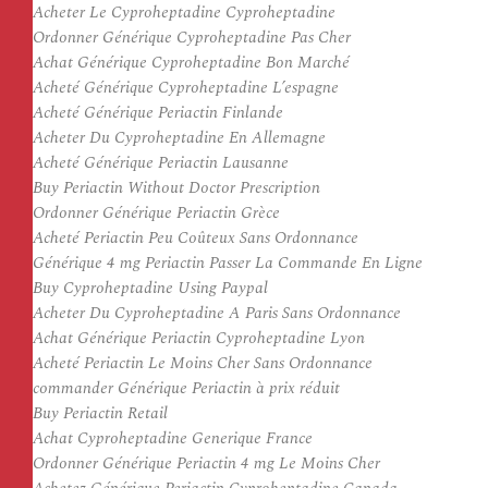
Acheter Le Cyproheptadine Cyproheptadine
Ordonner Générique Cyproheptadine Pas Cher
Achat Générique Cyproheptadine Bon Marché
Acheté Générique Cyproheptadine L’espagne
Acheté Générique Periactin Finlande
Acheter Du Cyproheptadine En Allemagne
Acheté Générique Periactin Lausanne
Buy Periactin Without Doctor Prescription
Ordonner Générique Periactin Grèce
Acheté Periactin Peu Coûteux Sans Ordonnance
Générique 4 mg Periactin Passer La Commande En Ligne
Buy Cyproheptadine Using Paypal
Acheter Du Cyproheptadine A Paris Sans Ordonnance
Achat Générique Periactin Cyproheptadine Lyon
Acheté Periactin Le Moins Cher Sans Ordonnance
commander Générique Periactin à prix réduit
Buy Periactin Retail
Achat Cyproheptadine Generique France
Ordonner Générique Periactin 4 mg Le Moins Cher