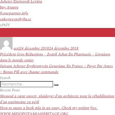
Acheter Etoricoxib Levitra
buy Avapro
fi.onepartner.info
cakovicevpohybu.cz
xP6lV
Auteur
Publié
le
acti
24 décembre 2018
24 décembre 2018
Navigation
Article
Précédent
Gros Réductions – Zestril Achat En Pharmacie – Livraison
de
précédent :
dans le monde entier
l’article
Article
Suivant
Acheter Erythromycin Generique En France :: Payer Par Amex
suivant :
:: Bonus Pill avec chaque commande
Search
Recherche
Recherche
pour
Recent Posts
:
Mossoul à cœur ouvert, plaidoyer d’un architecte pour la réhabilitation
d’un patrimoine en péril
How to quote a book mla in an essay. Check my writing free.
WWW.MESOPOTAMIAHERITAGE.ORG