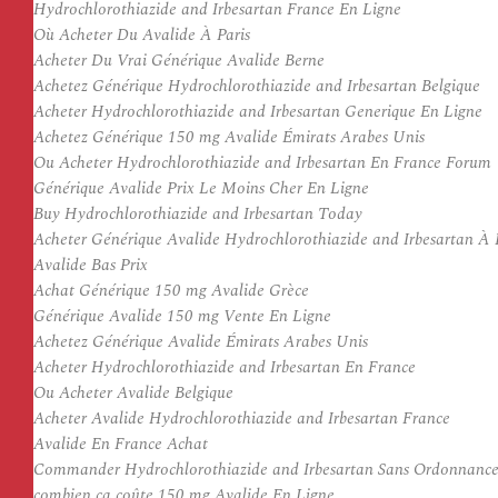
Hydrochlorothiazide and Irbesartan France En Ligne
Où Acheter Du Avalide À Paris
Acheter Du Vrai Générique Avalide Berne
Achetez Générique Hydrochlorothiazide and Irbesartan Belgique
Acheter Hydrochlorothiazide and Irbesartan Generique En Ligne
Achetez Générique 150 mg Avalide Émirats Arabes Unis
Ou Acheter Hydrochlorothiazide and Irbesartan En France Forum
Générique Avalide Prix Le Moins Cher En Ligne
Buy Hydrochlorothiazide and Irbesartan Today
Acheter Générique Avalide Hydrochlorothiazide and Irbesartan À 
Avalide Bas Prix
Achat Générique 150 mg Avalide Grèce
Générique Avalide 150 mg Vente En Ligne
Achetez Générique Avalide Émirats Arabes Unis
Acheter Hydrochlorothiazide and Irbesartan En France
Ou Acheter Avalide Belgique
Acheter Avalide Hydrochlorothiazide and Irbesartan France
Avalide En France Achat
Commander Hydrochlorothiazide and Irbesartan Sans Ordonnanc
combien ça coûte 150 mg Avalide En Ligne