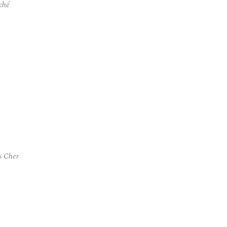
ché
s Cher