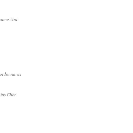
yaume Uni
s ordonnance
ins Cher