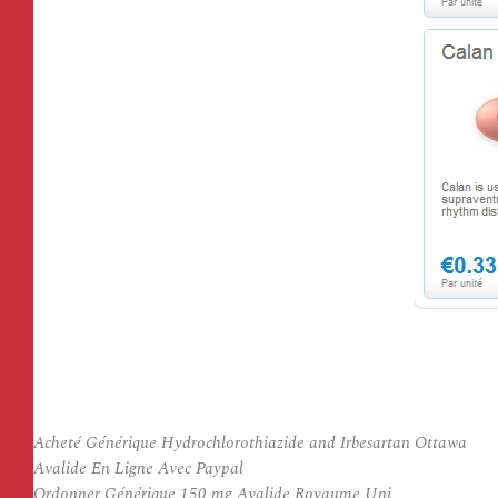
Acheté Générique Hydrochlorothiazide and Irbesartan Ottawa
Avalide En Ligne Avec Paypal
Ordonner Générique 150 mg Avalide Royaume Uni