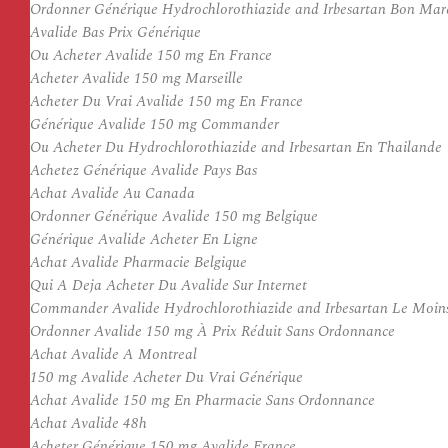
Ordonner Générique Hydrochlorothiazide and Irbesartan Bon Mar
Avalide Bas Prix Générique
Ou Acheter Avalide 150 mg En France
Acheter Avalide 150 mg Marseille
Acheter Du Vrai Avalide 150 mg En France
Générique Avalide 150 mg Commander
Ou Acheter Du Hydrochlorothiazide and Irbesartan En Thailande
Achetez Générique Avalide Pays Bas
Achat Avalide Au Canada
Ordonner Générique Avalide 150 mg Belgique
Générique Avalide Acheter En Ligne
Achat Avalide Pharmacie Belgique
Qui A Deja Acheter Du Avalide Sur Internet
Commander Avalide Hydrochlorothiazide and Irbesartan Le Moin
Ordonner Avalide 150 mg À Prix Réduit Sans Ordonnance
Achat Avalide A Montreal
150 mg Avalide Acheter Du Vrai Générique
Achat Avalide 150 mg En Pharmacie Sans Ordonnance
Achat Avalide 48h
Acheter Générique 150 mg Avalide France