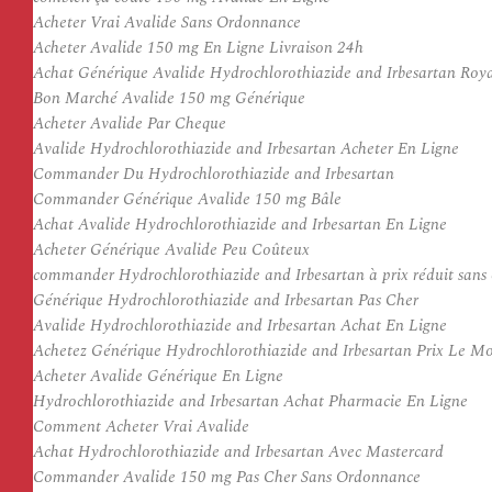
Acheter Vrai Avalide Sans Ordonnance
Acheter Avalide 150 mg En Ligne Livraison 24h
Achat Générique Avalide Hydrochlorothiazide and Irbesartan Ro
Bon Marché Avalide 150 mg Générique
Acheter Avalide Par Cheque
Avalide Hydrochlorothiazide and Irbesartan Acheter En Ligne
Commander Du Hydrochlorothiazide and Irbesartan
Commander Générique Avalide 150 mg Bâle
Achat Avalide Hydrochlorothiazide and Irbesartan En Ligne
Acheter Générique Avalide Peu Coûteux
commander Hydrochlorothiazide and Irbesartan à prix réduit san
Générique Hydrochlorothiazide and Irbesartan Pas Cher
Avalide Hydrochlorothiazide and Irbesartan Achat En Ligne
Achetez Générique Hydrochlorothiazide and Irbesartan Prix Le Mo
Acheter Avalide Générique En Ligne
Hydrochlorothiazide and Irbesartan Achat Pharmacie En Ligne
Comment Acheter Vrai Avalide
Achat Hydrochlorothiazide and Irbesartan Avec Mastercard
Commander Avalide 150 mg Pas Cher Sans Ordonnance