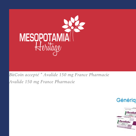
BitCoin accepté * Avalide 150 mg France Pharmacie
Avalide 150 mg France Pharmacie