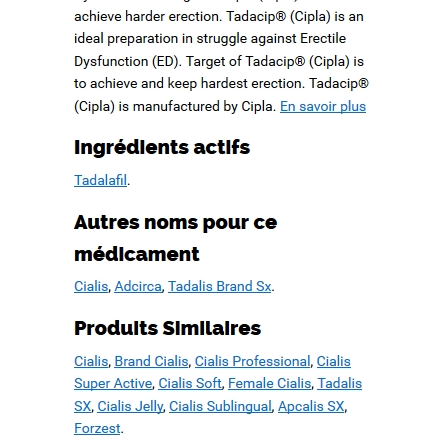
How to quote a book mla in an essay. Check my writing free.
WWW.MESOPOTAMIAHERITAGE.ORG
Buy case study paper
Book proposal writing service. Basic essay writing
Cause and effect essay topics on current events
Recent Comments
Archives
février 2022
octobre 2019
septembre 2019
août 2019
juillet 2019
juin 2019
mai 2019
avril 2019
mars 2019
février 2019
janvier 2019
décembre 2018