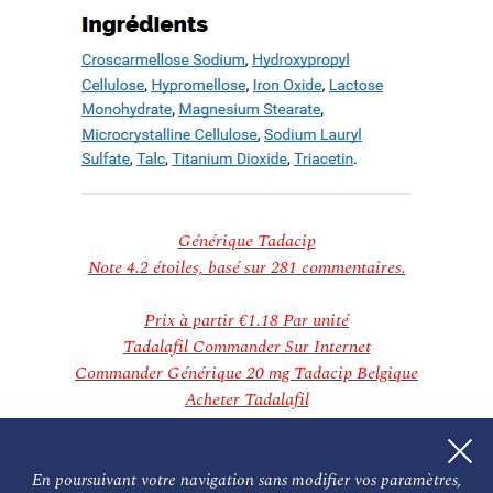
novembre 2018
Categories
Aucune catégorie
Meta
Connexion
Flux des publications
Flux des commentaires
Site de WordPress-FR
Générique Tadacip
Note
4.2
étoiles, basé sur
281
commentaires.
Prix à partir
€1.18
Par unité
Tadalafil Commander Sur Internet
Commander Générique 20 mg Tadacip Belgique
Acheter Tadalafil
Générique Tadacip Tadalafil Achat
Acheter Du Vrai Générique Tadacip Tadalafil Pas Cher
Commander Générique Tadacip 20 mg Canada
En poursuivant votre navigation sans modifier vos paramètres,