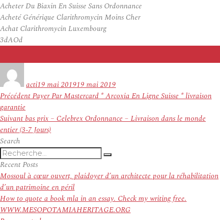
Acheter Du Biaxin En Suisse Sans Ordonnance
Acheté Générique Clarithromycin Moins Cher
Achat Clarithromycin Luxembourg
3dAOd
Auteur
Publié
le
acti
19 mai 2019
19 mai 2019
Navigation
Article
Précédent
Payer Par Mastercard * Arcoxia En Ligne Suisse * livraison
de
précédent :
garantie
l’article
Article
Suivant
bas prix – Celebrex Ordonnance – Livraison dans le monde
suivant :
entier (3-7 Jours)
Search
Recherche
Recherche
pour
Recent Posts
:
Mossoul à cœur ouvert, plaidoyer d’un architecte pour la réhabilitation
d’un patrimoine en péril
How to quote a book mla in an essay. Check my writing free.
WWW.MESOPOTAMIAHERITAGE.ORG