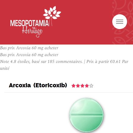
Bas prix Arcoxia 60 mg acheter
Bas prix Arcoxia 60 mg acheter
Note
4.8
étoiles, basé sur
185
commentaires.
|
Prix à partir
€0.61
Par
unité