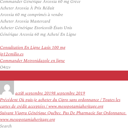
Commander Générique Arcoxia 60 mg Grèce
Acheter Arcoxia À Prix Réduit
Arcoxia 60 mg comprimés à vendre
Acheter Arcoxia Mastercard
Acheter Générique Etoricoxib États Unis
Générique Arcoxia 60 mg Acheté En Ligne
Consultation En Ligne Lasix 100 mg
jp12emilio.es
Commander Metronidazole en ligne
O4tzv
Auteur
Publié
le
acti
8 septembre 2019
8 septembre 2019
Navigation
Article
Précédent
Où puis-je acheter du Cipro sans ordonnance / Toutes les
de
précédent :
cartes de crédit acceptées / www.mesopotamiaheritage.org
l’article
Article
Suivant
Viagra Générique Québec. Pas De Pharmacie Sur Ordonnance.
suivant :
www.mesopotamiaheritage.org
Search