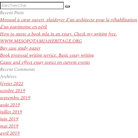
Recherche
Recherche
pour
Recent Posts
:
Mossoul à cœur ouvert, plaidoyer d’un architecte pour la réhabilitation
d’un patrimoine en péril
How to quote a book mla in an essay. Check my writing free.
WWW.MESOPOTAMIAHERITAGE.ORG
Buy case study paper
Book proposal writing service. Basic essay writing
Cause and effect essay topics on current events
Recent Comments
Archives
février 2022
octobre 2019
septembre 2019
août 2019
juillet 2019
juin 2019
mai 2019
avril 2019