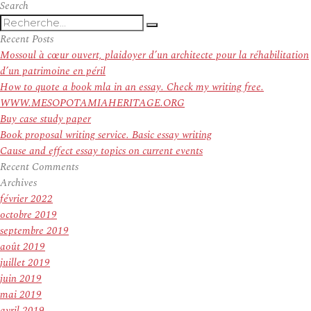
Search
Recherche
Recherche
pour
Recent Posts
:
Mossoul à cœur ouvert, plaidoyer d’un architecte pour la réhabilitation
d’un patrimoine en péril
How to quote a book mla in an essay. Check my writing free.
WWW.MESOPOTAMIAHERITAGE.ORG
Buy case study paper
Book proposal writing service. Basic essay writing
Cause and effect essay topics on current events
Recent Comments
Archives
février 2022
octobre 2019
septembre 2019
août 2019
juillet 2019
juin 2019
mai 2019
avril 2019