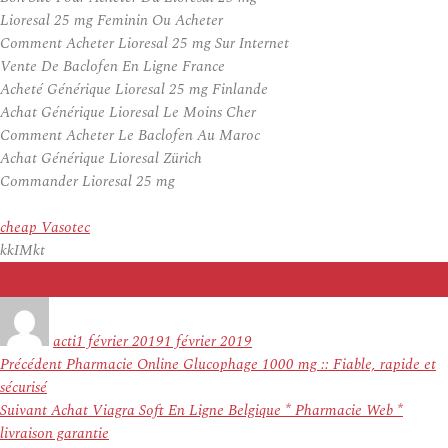
Lioresal 25 mg Feminin Ou Acheter
Comment Acheter Lioresal 25 mg Sur Internet
Vente De Baclofen En Ligne France
Acheté Générique Lioresal 25 mg Finlande
Achat Générique Lioresal Le Moins Cher
Comment Acheter Le Baclofen Au Maroc
Achat Générique Lioresal Zürich
Commander Lioresal 25 mg
cheap Vasotec
kkIMkt
Auteur
Publié
le
acti
1 février 2019
1 février 2019
Navigation
Article
Précédent
Pharmacie Online Glucophage 1000 mg :: Fiable, rapide et
de
précédent :
sécurisé
l’article
Article
Suivant
Achat Viagra Soft En Ligne Belgique * Pharmacie Web *
suivant :
livraison garantie