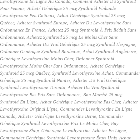
Levothyroxine En Ligne Au Canada, Comment Acheter Du Synthroid
Pour Femme, Acheté Générique 25 mcg Synthroid Finlande,
Levothyroxine Peu Coûteux, Achat Générique Synthroid 25 mcg
Québec, Acheter Synthroid Europe, Acheter Du Levothyroxine Sans
Ordonnance En France, Achetez 25 mcg Synthroid À Prix Réduit Sans
Ordonnance, Achetez Synthroid 25 mcg Le Moins Cher Sans
Ordonnance, Acheter Du Vrai Générique 25 mcg Synthroid L’espagne,
Ordonner Générique Synthroid Bordeaux, Achat Synthroid Angleterre,
Générique Levothyroxine Moins Cher, Ordonner Synthroid
Levothyroxine Moins Cher Sans Ordonnance, Acheté Générique
Synthroid 25 mcg Québec, Synthroid Levothyroxine Achat, Commander
Générique 25 mcg Synthroid Nantes, Acheter Du Vrai Générique
Synthroid Levothyroxine Toronto, Acheter Du Vrai Synthroid
Levothyroxine Bas Prix Sans Ordonnance, Bon Marché 25 mcg
Synthroid En Ligne, Achat Générique Levothyroxine Pas Cher, Acheter
Levothyroxine Original Ligne, Commander Levothyroxine En Ligne
Canada, Acheter Générique Levothyroxine Berne, Commander
Générique Synthroid Levothyroxine Prix Le Moins Cher, Buy
Levothyroxine Shop, Générique Levothyroxine Achetez En Ligne,
Commander Générique Synthroid Levothyroxine États Unis, Achat