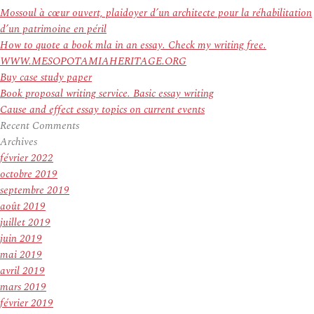
:
Mossoul à cœur ouvert, plaidoyer d’un architecte pour la réhabilitation
d’un patrimoine en péril
How to quote a book mla in an essay. Check my writing free.
WWW.MESOPOTAMIAHERITAGE.ORG
Buy case study paper
Book proposal writing service. Basic essay writing
Cause and effect essay topics on current events
Recent Comments
Archives
février 2022
octobre 2019
septembre 2019
août 2019
juillet 2019
juin 2019
mai 2019
avril 2019
mars 2019
février 2019