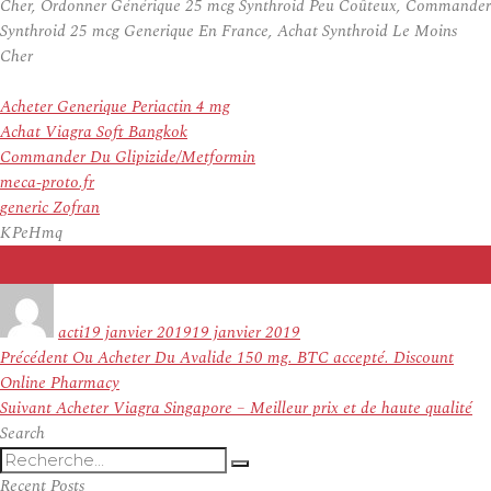
Cher, Ordonner Générique 25 mcg Synthroid Peu Coûteux, Commander
Synthroid 25 mcg Generique En France, Achat Synthroid Le Moins
Cher
Acheter Generique Periactin 4 mg
Achat Viagra Soft Bangkok
Commander Du Glipizide/Metformin
meca-proto.fr
generic Zofran
KPeHmq
Auteur
Publié
le
acti
19 janvier 2019
19 janvier 2019
Navigation
Article
Précédent
Ou Acheter Du Avalide 150 mg. BTC accepté. Discount
de
précédent :
Online Pharmacy
l’article
Article
Suivant
Acheter Viagra Singapore – Meilleur prix et de haute qualité
suivant :
Search
Recherche
Recherche
pour
Recent Posts