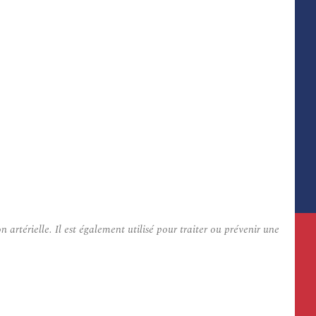
rtérielle. Il est également utilisé pour traiter ou prévenir une