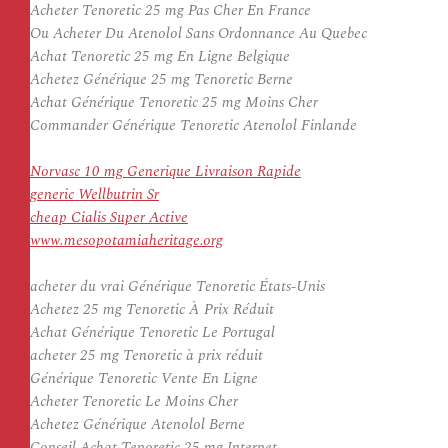
Acheter Tenoretic 25 mg Pas Cher En France
Ou Acheter Du Atenolol Sans Ordonnance Au Quebec
Achat Tenoretic 25 mg En Ligne Belgique
Achetez Générique 25 mg Tenoretic Berne
Achat Générique Tenoretic 25 mg Moins Cher
Commander Générique Tenoretic Atenolol Finlande
Norvasc 10 mg Generique Livraison Rapide
generic Wellbutrin Sr
cheap Cialis Super Active
www.mesopotamiaheritage.org
acheter du vrai Générique Tenoretic États-Unis
Achetez 25 mg Tenoretic À Prix Réduit
Achat Générique Tenoretic Le Portugal
acheter 25 mg Tenoretic à prix réduit
Générique Tenoretic Vente En Ligne
Acheter Tenoretic Le Moins Cher
Achetez Générique Atenolol Berne
Conseil Achat Tenoretic 25 mg Internet