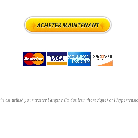
tilisé pour traiter l’angine (la douleur thoracique) et l’hypertension a