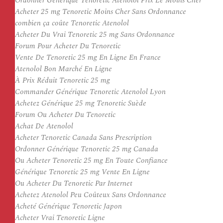
Ordonner Générique Tenoretic Atenolol Prix Le Moins Cher
Acheter 25 mg Tenoretic Moins Cher Sans Ordonnance
combien ça coûte Tenoretic Atenolol
Acheter Du Vrai Tenoretic 25 mg Sans Ordonnance
Forum Pour Acheter Du Tenoretic
Vente De Tenoretic 25 mg En Ligne En France
Atenolol Bon Marché En Ligne
À Prix Réduit Tenoretic 25 mg
Commander Générique Tenoretic Atenolol Lyon
Achetez Générique 25 mg Tenoretic Suède
Forum Ou Acheter Du Tenoretic
Achat De Atenolol
Acheter Tenoretic Canada Sans Prescription
Ordonner Générique Tenoretic 25 mg Canada
Ou Acheter Tenoretic 25 mg En Toute Confiance
Générique Tenoretic 25 mg Vente En Ligne
Ou Acheter Du Tenoretic Par Internet
Achetez Atenolol Peu Coûteux Sans Ordonnance
Acheté Générique Tenoretic Japon
Acheter Vrai Tenoretic Ligne