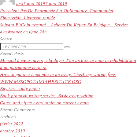
le
acti
7 mai 2019
7 mai 2019
Navigation
Article
Précédent
Pas De Pharmacie Sur Ordonnance. Commander
de
précédent :
Finasteride. Livraison rapide
l’article
Article
Suivant
BitCoin accepté – Acheter Du Keflex En Belgique – Service
suivant :
d’assistance en ligne 24h
Search
Recherche
Recherche
pour
Recent Posts
:
Mossoul à cœur ouvert, plaidoyer d’un architecte pour la réhabilitation
d’un patrimoine en péril
How to quote a book mla in an essay. Check my writing free.
WWW.MESOPOTAMIAHERITAGE.ORG
Buy case study paper
Book proposal writing service. Basic essay writing
Cause and effect essay topics on current events
Recent Comments
Archives
février 2022
octobre 2019