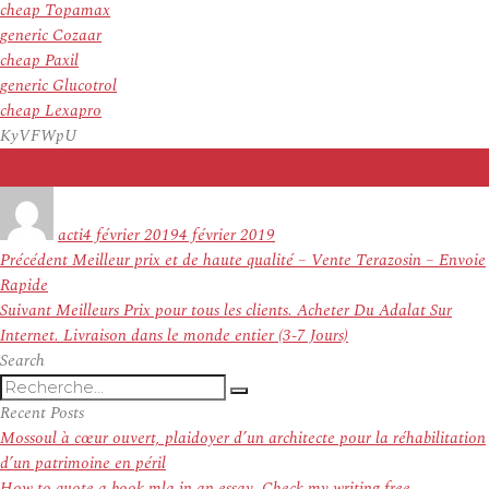
cheap Topamax
generic Cozaar
cheap Paxil
generic Glucotrol
cheap Lexapro
KyVFWpU
Auteur
Publié
le
acti
4 février 2019
4 février 2019
Navigation
Article
Précédent
Meilleur prix et de haute qualité – Vente Terazosin – Envoie
de
précédent :
Rapide
l’article
Article
Suivant
Meilleurs Prix pour tous les clients. Acheter Du Adalat Sur
suivant :
Internet. Livraison dans le monde entier (3-7 Jours)
Search
Recherche
Recherche
pour
Recent Posts
:
Mossoul à cœur ouvert, plaidoyer d’un architecte pour la réhabilitation
d’un patrimoine en péril
How to quote a book mla in an essay. Check my writing free.