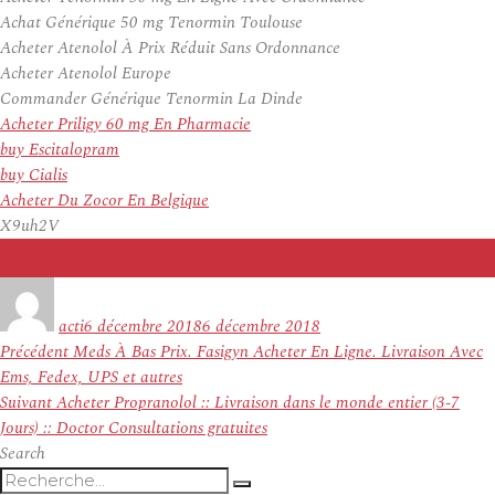
Achat Générique 50 mg Tenormin Toulouse
Acheter Atenolol À Prix Réduit Sans Ordonnance
Acheter Atenolol Europe
Commander Générique Tenormin La Dinde
Acheter Priligy 60 mg En Pharmacie
buy Escitalopram
buy Cialis
Acheter Du Zocor En Belgique
X9uh2V
Auteur
Publié
le
acti
6 décembre 2018
6 décembre 2018
Navigation
Article
Précédent
Meds À Bas Prix. Fasigyn Acheter En Ligne. Livraison Avec
de
précédent :
Ems, Fedex, UPS et autres
l’article
Article
Suivant
Acheter Propranolol :: Livraison dans le monde entier (3-7
suivant :
Jours) :: Doctor Consultations gratuites
Search
Recherche
Recherche