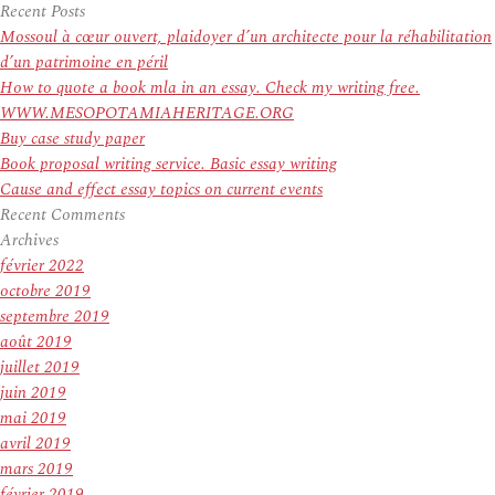
pour
Recent Posts
:
Mossoul à cœur ouvert, plaidoyer d’un architecte pour la réhabilitation
d’un patrimoine en péril
How to quote a book mla in an essay. Check my writing free.
WWW.MESOPOTAMIAHERITAGE.ORG
Buy case study paper
Book proposal writing service. Basic essay writing
Cause and effect essay topics on current events
Recent Comments
Archives
février 2022
octobre 2019
septembre 2019
août 2019
juillet 2019
juin 2019
mai 2019
avril 2019
mars 2019
février 2019