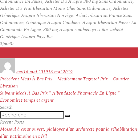
Ordonnance En Suisse, Acheter Du Avapro 300 mg Sans Ordonnance,
Acheter Du Vrai Irbesartan Moins Cher Sans Ordonnance, Achetez
Générique Avapro Irbesartan Norvège, Achat Irbesartan France Sans
Ordonnance, Générique Avapro Combien, Avapro Irbesartan Passer La
Commande En Ligne, 300 mg Avapro combien ça coûte, acheté
Générique Avapro Pays-Bas
3jma3e
Auteur
Publié
le
acti
16 mai 2019
16 mai 2019
Navigation
Article
Précédent
Meds À Bas Prix – Medicament Tegretol Prix – Courrier
de
précédent :
Livraison
l’article
Article
Suivant
Meds À Bas Prix * Albendazole Pharmacie En Ligne *
suivant :
Économisez temps et argent
Search
Recherche
Recherche
pour
Recent Posts
:
Mossoul à cœur ouvert, plaidoyer d’un architecte pour la réhabilitation
d’un patrimoine en péril