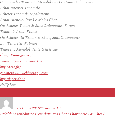
Commander Tenoretic Atenolol Bas Prix Sans Ordonnance
Achat Internet Tenoretic
Acheter Tenoretic Legalement
Achat Atenolol Prix Le Moins Cher
Ou Acheter Tenoretic Sans Ordonnance Forum
Tenoretic Achat France
Ou Acheter Du Tenoretic 25 mg Sans Ordonnance
Buy Tenoretic Walmart
Tenoretic Atenolol Vente Générique
cheap Kamagra Soft
xn--80ajjgacrhuv.xn--p1ai
buy Metaglip
geeknerd.000webhostapp.com
buy Risperidone
xWQsLaq
Auteur
Publié
le
acti
21 mai 2019
21 mai 2019
Navigation
Article
Précédent
Nifedipine Generique Pas Cher / Pharmacie Pas Cher /