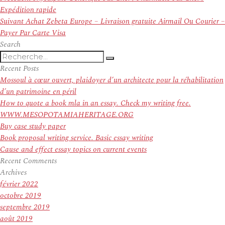
de
précédent :
Expédition rapide
l’article
Article
Suivant
Achat Zebeta Europe – Livraison gratuite Airmail Ou Courier –
suivant :
Payer Par Carte Visa
Search
Recherche
Recherche
pour
Recent Posts
:
Mossoul à cœur ouvert, plaidoyer d’un architecte pour la réhabilitation
d’un patrimoine en péril
How to quote a book mla in an essay. Check my writing free.
WWW.MESOPOTAMIAHERITAGE.ORG
Buy case study paper
Book proposal writing service. Basic essay writing
Cause and effect essay topics on current events
Recent Comments
Archives
février 2022
octobre 2019
septembre 2019
août 2019