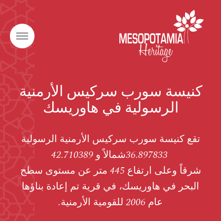
كنيسة سورب سركيس الأرمنية
الرسولية في هاوريسك
تقع كنيسة سورب سركيس الأرمنية الرسولية
36.897833شمالاً و 42.710389
شرقاً وعلى ارتفاع 445 متر عن مستوى سطح
البحر في هاوريسك، في قرية تم إعادة بناؤها
عام 2006 للقومية الأرمنية.