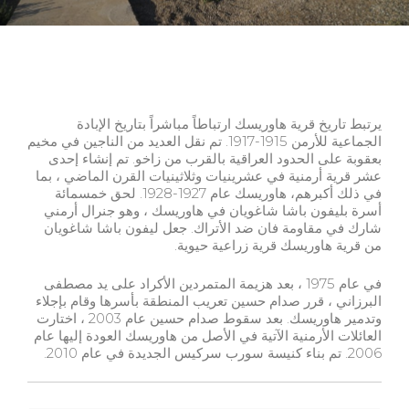
يرتبط تاريخ قرية هاوريسك ارتباطاً مباشراً بتاريخ الإبادة
الجماعية للأرمن 1915-1917. تم نقل العديد من الناجين في مخيم
بعقوبة على الحدود العراقية بالقرب من زاخو. تم إنشاء إحدى
عشر قرية أرمنية في عشرينيات وثلاثينيات القرن الماضي ، بما
في ذلك أكبرهم، هاوريسك عام 1927-1928. لحق خمسمائة
أسرة بليفون باشا شاغويان في هاوريسك ، وهو جنرال أرمني
شارك في مقاومة فان ضد الأتراك. جعل ليفون باشا شاغويان
من قرية هاوريسك قرية زراعية حيوية.
في عام 1975 ، بعد هزيمة المتمردين الأكراد على يد مصطفى
البرزاني ، قرر صدام حسين تعريب المنطقة بأسرها وقام بإجلاء
وتدمير هاوريسك. بعد سقوط صدام حسين عام 2003 ، اختارت
العائلات الأرمنية الآتية في الأصل من هاوريسك العودة إليها عام
2006. تم بناء كنيسة سورب سركيس الجديدة في عام 2010.