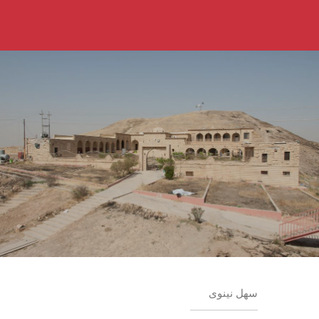
سهل نينوى