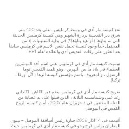
تقع كنيسة مار أدي في وسط كرمليس ، على بعد 400 متر
شرق دير القديسة بربارة الشهير وهي كنيسة كرمليس الحديثة
التي تم بناؤها ( أوأعيد بناؤها؟) في بداية الستينيات إذ من
المحتمل جداً وجود كنيسة تحمل نفس الاسم في كرمليس سابقاً
بعد العثور على رفات القديس أدي والعائدة لعام 1881.
سميت كنيسة مار أدي في كرمليس على اسم أحد المبشرين
العظماء في بلاد ما بين النهرين ، وهو تلميذ القديس توما
الرسول ، والمعروف باسم مؤسس كنيسة الرها (الآن أورفا ،
تركيا).
ضريح كنيسة مار أدي في كرمليس يضم قبر الكاهن الكلداني
رغد غني وشمامسته الثلاثة ، الذين قتلوا على يد عصابة من
القتلة المقنعين في 3 حزيران عام 2007 ، أمام كنيسة الروح
القدس في الموصل.
أقيمت في 14 آذار 2008 جنازة رئيس أساقفة الموصل – نينوى
المطران بولس فرج رحو في كنيسة مار أدي في كرمليس حيث