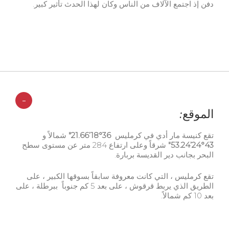
دفن إذ اجتمع الآلاف من الناس وكان لهذا الحدث تأثير كبير.
-
الموقع:
تقع كنيسة مار أدي في كرمليس
36°18’21.66″
شمالاً و
43°24’53.24″
شرقاً وعلى ارتفاع 284 متر عن مستوى سطح
البحر بجانب دير القديسة بربارة.
تقع كرمليس ، التي كانت معروفة سابقاً بسوقها الكبير ، على
الطريق الذي يربط قرقوش ، على بعد 5 كم جنوباً ببرطلة ، على
بعد 10 كم شمالاً.