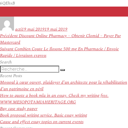
6QEhxB
Auteur
Publié
le
acti
19 mai 2019
19 mai 2019
Navigation
Article
Précédent
Discount Online Pharmacy – Obtenir Clomid – Payer Par
de
précédent :
Mastercard
l’article
Article
Suivant
Combien Coute Le Ilosone 500 mg En Pharmacie / Envoie
suivant :
Rapide / Livraison express
Search
Recherche
Recherche
pour
Recent Posts
:
Mossoul à cœur ouvert, plaidoyer d’un architecte pour la réhabilitation
d’un patrimoine en péril
How to quote a book mla in an essay. Check my writing free.
WWW.MESOPOTAMIAHERITAGE.ORG
Buy case study paper
Book proposal writing service. Basic essay writing
Cause and effect essay topics on current events