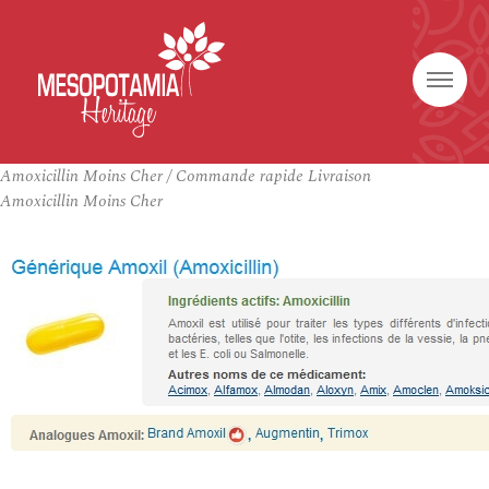
Amoxicillin Moins Cher / Commande rapide Livraison
Amoxicillin Moins Cher