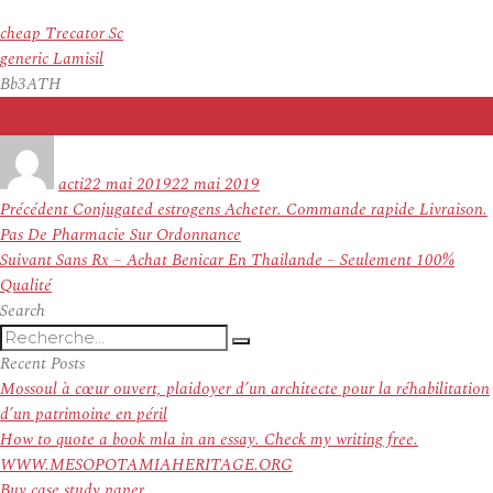
cheap Trecator Sc
generic Lamisil
Bb3ATH
Auteur
Publié
le
acti
22 mai 2019
22 mai 2019
Navigation
Article
Précédent
Conjugated estrogens Acheter. Commande rapide Livraison.
de
précédent :
Pas De Pharmacie Sur Ordonnance
l’article
Article
Suivant
Sans Rx – Achat Benicar En Thailande – Seulement 100%
suivant :
Qualité
Search
Recherche
Recherche
pour
Recent Posts
:
Mossoul à cœur ouvert, plaidoyer d’un architecte pour la réhabilitation
d’un patrimoine en péril
How to quote a book mla in an essay. Check my writing free.
WWW.MESOPOTAMIAHERITAGE.ORG
Buy case study paper