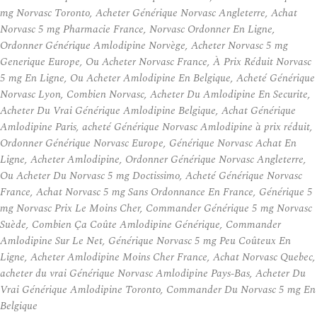
mg Norvasc Toronto, Acheter Générique Norvasc Angleterre, Achat
Norvasc 5 mg Pharmacie France, Norvasc Ordonner En Ligne,
Ordonner Générique Amlodipine Norvège, Acheter Norvasc 5 mg
Generique Europe, Ou Acheter Norvasc France, À Prix Réduit Norvasc
5 mg En Ligne, Ou Acheter Amlodipine En Belgique, Acheté Générique
Norvasc Lyon, Combien Norvasc, Acheter Du Amlodipine En Securite,
Acheter Du Vrai Générique Amlodipine Belgique, Achat Générique
Amlodipine Paris, acheté Générique Norvasc Amlodipine à prix réduit,
Ordonner Générique Norvasc Europe, Générique Norvasc Achat En
Ligne, Acheter Amlodipine, Ordonner Générique Norvasc Angleterre,
Ou Acheter Du Norvasc 5 mg Doctissimo, Acheté Générique Norvasc
France, Achat Norvasc 5 mg Sans Ordonnance En France, Générique 5
mg Norvasc Prix Le Moins Cher, Commander Générique 5 mg Norvasc
Suède, Combien Ça Coûte Amlodipine Générique, Commander
Amlodipine Sur Le Net, Générique Norvasc 5 mg Peu Coûteux En
Ligne, Acheter Amlodipine Moins Cher France, Achat Norvasc Quebec,
acheter du vrai Générique Norvasc Amlodipine Pays-Bas, Acheter Du
Vrai Générique Amlodipine Toronto, Commander Du Norvasc 5 mg En
Belgique