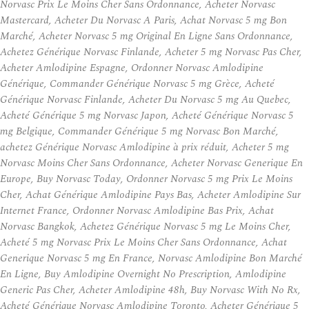
Norvasc Prix Le Moins Cher Sans Ordonnance, Acheter Norvasc
Mastercard, Acheter Du Norvasc A Paris, Achat Norvasc 5 mg Bon
Marché, Acheter Norvasc 5 mg Original En Ligne Sans Ordonnance,
Achetez Générique Norvasc Finlande, Acheter 5 mg Norvasc Pas Cher,
Acheter Amlodipine Espagne, Ordonner Norvasc Amlodipine
Générique, Commander Générique Norvasc 5 mg Grèce, Acheté
Générique Norvasc Finlande, Acheter Du Norvasc 5 mg Au Quebec,
Acheté Générique 5 mg Norvasc Japon, Acheté Générique Norvasc 5
mg Belgique, Commander Générique 5 mg Norvasc Bon Marché,
achetez Générique Norvasc Amlodipine à prix réduit, Acheter 5 mg
Norvasc Moins Cher Sans Ordonnance, Acheter Norvasc Generique En
Europe, Buy Norvasc Today, Ordonner Norvasc 5 mg Prix Le Moins
Cher, Achat Générique Amlodipine Pays Bas, Acheter Amlodipine Sur
Internet France, Ordonner Norvasc Amlodipine Bas Prix, Achat
Norvasc Bangkok, Achetez Générique Norvasc 5 mg Le Moins Cher,
Acheté 5 mg Norvasc Prix Le Moins Cher Sans Ordonnance, Achat
Generique Norvasc 5 mg En France, Norvasc Amlodipine Bon Marché
En Ligne, Buy Amlodipine Overnight No Prescription, Amlodipine
Generic Pas Cher, Acheter Amlodipine 48h, Buy Norvasc With No Rx,
Acheté Générique Norvasc Amlodipine Toronto, Acheter Générique 5