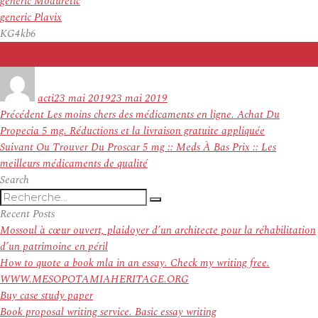
generic Moduretic
generic Plavix
KG4kb6
Auteur
Publié
le
acti
23 mai 2019
23 mai 2019
Navigation
Article
Précédent
Les moins chers des médicaments en ligne. Achat Du
de
précédent :
Propecia 5 mg. Réductions et la livraison gratuite appliquée
l’article
Article
Suivant
Ou Trouver Du Proscar 5 mg :: Meds À Bas Prix :: Les
suivant :
meilleurs médicaments de qualité
Search
Recherche
Recherche
pour
Recent Posts
:
Mossoul à cœur ouvert, plaidoyer d’un architecte pour la réhabilitation
d’un patrimoine en péril
How to quote a book mla in an essay. Check my writing free.
WWW.MESOPOTAMIAHERITAGE.ORG
Buy case study paper
Book proposal writing service. Basic essay writing