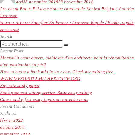
acti
28 novembre 2018
28 novembre 2018
Navigation
Article
Précédent
Bonus Pill avec chaque commande Xenical Belgique Courrier
de
précédent :
Livraison
l’article
Article
Suivant
Acheter Zanaflex En France / Livraison Rapide / Fiable, rapide
suivant :
et sécurisé
Search
Recherche
Recherche
pour
Recent Posts
:
Mossoul à cœur ouvert, plaidoyer d’un architecte pour la réhabilitation
d’un patrimoine en péril
How to quote a book mla in an essay. Check my writing free.
WWW.MESOPOTAMIAHERITAGE.ORG
Buy case study paper
Book proposal writing service. Basic essay writing
Cause and effect essay topics on current events
Recent Comments
Archives
février 2022
octobre 2019
septembre 2019