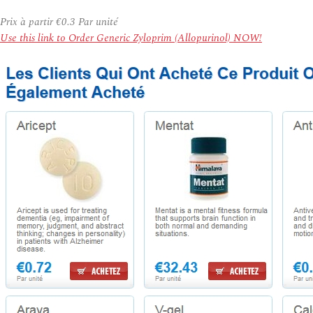
Prix à partir
€0.3
Par unité
Use this link to Order Generic Zyloprim (Allopurinol) NOW!