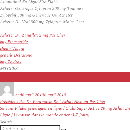
Allopurinol En Ligne Site Fiable
Acheter Générique Zyloprim 300 mg Toulouse
Zyloprim 300 mg Generique Ou Acheter
Acheter Du Vrai 300 mg Zyloprim Moins Cher
Acheter Du Zanaflex 2 mg Pas Cher
buy Finasteride
cheap Viagra
generic Deltasone
buy Zovirax
MTCCbX
Auteur
Publié
le
acti
6 avril 2019
6 avril 2019
Navigation
Article
Précédent
Pas De Pharmacie Rx * Achat Nexium Pas Cher
de
Article
précédent :
Suivant
Pilules génériques en ligne / Cialis Super Active 20 mg Achat En
l’article
suivant :
Ligne / Livraison dans le monde entier (3-7 Jours)
Search
Recherche