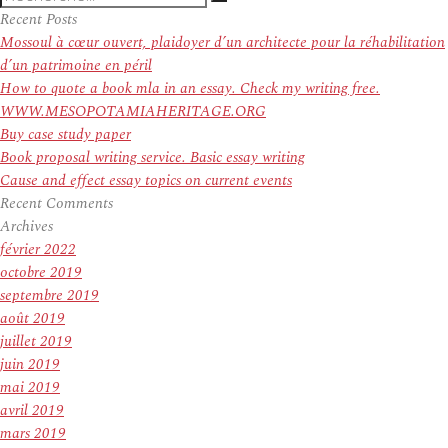
Recherche
pour
Recent Posts
:
Mossoul à cœur ouvert, plaidoyer d’un architecte pour la réhabilitation
d’un patrimoine en péril
How to quote a book mla in an essay. Check my writing free.
WWW.MESOPOTAMIAHERITAGE.ORG
Buy case study paper
Book proposal writing service. Basic essay writing
Cause and effect essay topics on current events
Recent Comments
Archives
février 2022
octobre 2019
septembre 2019
août 2019
juillet 2019
juin 2019
mai 2019
avril 2019
mars 2019