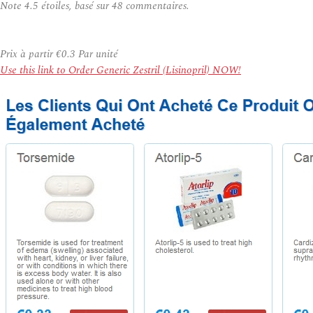
Note
4.5
étoiles, basé sur
48
commentaires.
Prix à partir
€0.3
Par unité
Use this link to Order Generic Zestril (Lisinopril) NOW!