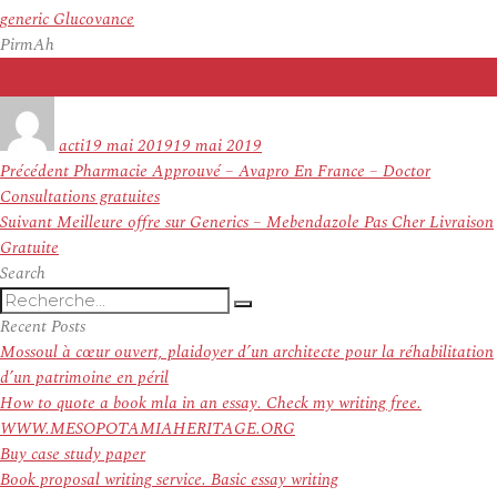
generic Glucovance
PirmAh
Auteur
Publié
le
acti
19 mai 2019
19 mai 2019
Navigation
Article
Précédent
Pharmacie Approuvé – Avapro En France – Doctor
de
précédent :
Consultations gratuites
l’article
Article
Suivant
Meilleure offre sur Generics – Mebendazole Pas Cher Livraison
suivant :
Gratuite
Search
Recherche
Recherche
pour
Recent Posts
:
Mossoul à cœur ouvert, plaidoyer d’un architecte pour la réhabilitation
d’un patrimoine en péril
How to quote a book mla in an essay. Check my writing free.
WWW.MESOPOTAMIAHERITAGE.ORG
Buy case study paper
Book proposal writing service. Basic essay writing