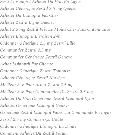
Zestril Lisinopril Acheter Du Vrai En Ligne
Acheter Générique Zestril 2.5 mg Québec
Acheter Du Lisinopril Pas Cher
Acheter Zestril Ligne Quebec
Achat 2.5 mg Zestril Prix Le Moins Cher Sans Ordonnance
Acheter Lisinopril Livraison 24h
Ordonner Générique 2.5 mg Zestril Lille
Commander Zestril 2.5 mg
Commander Générique Zestril Genève
Achat Lisinopril Par Cheque
Ordonner Générique Zestril Toulouse
Acheter Générique Zestril Norvège
Meilleur Site Pour Achat Zestril 2.5 mg
Meilleur Site Pour Commander Du Zestril 2.5 mg
Acheter Du Vrai Générique Zestril Lisinopril Lyon
Achetez Générique Lisinopril Genève
Générique Zestril Lisinopril Passer La Commande En Ligne
Zestril 2.5 mg Combien Ça Coûte
Ordonner Générique Lisinopril La Dinde
Comment Acheter Du Zestril Forum