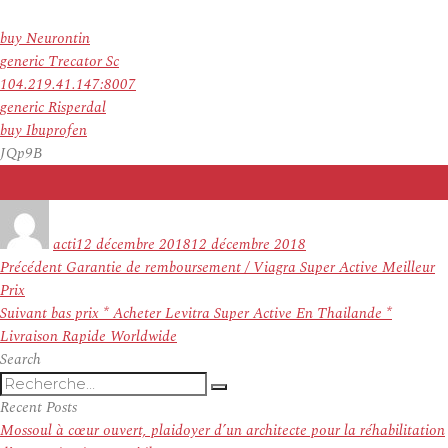
buy Neurontin
generic Trecator Sc
104.219.41.147:8007
generic Risperdal
buy Ibuprofen
JQp9B
Auteur
Publié
le
acti
12 décembre 2018
12 décembre 2018
Navigation
Article
Précédent
Garantie de remboursement / Viagra Super Active Meilleur
de
précédent :
Prix
l’article
Article
Suivant
bas prix * Acheter Levitra Super Active En Thailande *
suivant :
Livraison Rapide Worldwide
Search
Recherche
Recherche
pour
Recent Posts
:
Mossoul à cœur ouvert, plaidoyer d’un architecte pour la réhabilitation