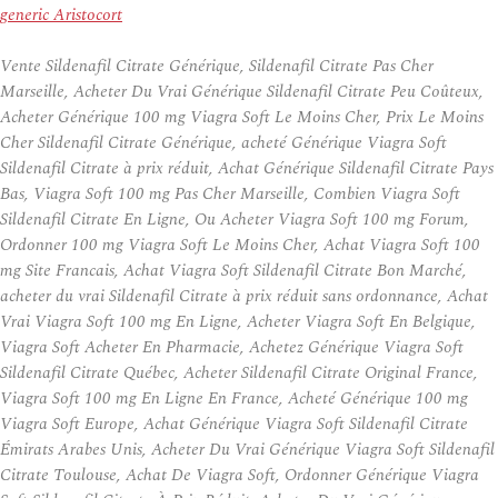
generic Aristocort
Vente Sildenafil Citrate Générique, Sildenafil Citrate Pas Cher
Marseille, Acheter Du Vrai Générique Sildenafil Citrate Peu Coûteux,
Acheter Générique 100 mg Viagra Soft Le Moins Cher, Prix Le Moins
Cher Sildenafil Citrate Générique, acheté Générique Viagra Soft
Sildenafil Citrate à prix réduit, Achat Générique Sildenafil Citrate Pays
Bas, Viagra Soft 100 mg Pas Cher Marseille, Combien Viagra Soft
Sildenafil Citrate En Ligne, Ou Acheter Viagra Soft 100 mg Forum,
Ordonner 100 mg Viagra Soft Le Moins Cher, Achat Viagra Soft 100
mg Site Francais, Achat Viagra Soft Sildenafil Citrate Bon Marché,
acheter du vrai Sildenafil Citrate à prix réduit sans ordonnance, Achat
Vrai Viagra Soft 100 mg En Ligne, Acheter Viagra Soft En Belgique,
Viagra Soft Acheter En Pharmacie, Achetez Générique Viagra Soft
Sildenafil Citrate Québec, Acheter Sildenafil Citrate Original France,
Viagra Soft 100 mg En Ligne En France, Acheté Générique 100 mg
Viagra Soft Europe, Achat Générique Viagra Soft Sildenafil Citrate
Émirats Arabes Unis, Acheter Du Vrai Générique Viagra Soft Sildenafil
Citrate Toulouse, Achat De Viagra Soft, Ordonner Générique Viagra