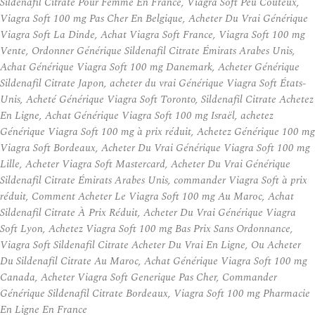
Sildenafil Citrate Pour Femme En France, Viagra Soft Peu Coûteux,
Viagra Soft 100 mg Pas Cher En Belgique, Acheter Du Vrai Générique
Viagra Soft La Dinde, Achat Viagra Soft France, Viagra Soft 100 mg
Vente, Ordonner Générique Sildenafil Citrate Émirats Arabes Unis,
Achat Générique Viagra Soft 100 mg Danemark, Acheter Générique
Sildenafil Citrate Japon, acheter du vrai Générique Viagra Soft États-
Unis, Acheté Générique Viagra Soft Toronto, Sildenafil Citrate Achetez
En Ligne, Achat Générique Viagra Soft 100 mg Israël, achetez
Générique Viagra Soft 100 mg à prix réduit, Achetez Générique 100 mg
Viagra Soft Bordeaux, Acheter Du Vrai Générique Viagra Soft 100 mg
Lille, Acheter Viagra Soft Mastercard, Acheter Du Vrai Générique
Sildenafil Citrate Émirats Arabes Unis, commander Viagra Soft à prix
réduit, Comment Acheter Le Viagra Soft 100 mg Au Maroc, Achat
Sildenafil Citrate À Prix Réduit, Acheter Du Vrai Générique Viagra
Soft Lyon, Achetez Viagra Soft 100 mg Bas Prix Sans Ordonnance,
Viagra Soft Sildenafil Citrate Acheter Du Vrai En Ligne, Ou Acheter
Du Sildenafil Citrate Au Maroc, Achat Générique Viagra Soft 100 mg
Canada, Acheter Viagra Soft Generique Pas Cher, Commander
Générique Sildenafil Citrate Bordeaux, Viagra Soft 100 mg Pharmacie
En Ligne En France