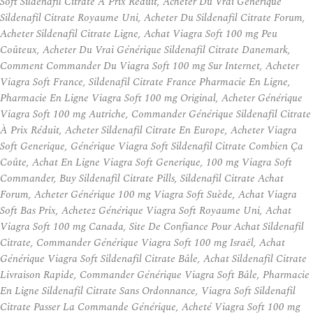
Soft Sildenafil Citrate À Prix Réduit, Acheter Du Vrai Générique
Sildenafil Citrate Royaume Uni, Acheter Du Sildenafil Citrate Forum,
Acheter Sildenafil Citrate Ligne, Achat Viagra Soft 100 mg Peu
Coûteux, Acheter Du Vrai Générique Sildenafil Citrate Danemark,
Comment Commander Du Viagra Soft 100 mg Sur Internet, Acheter
Viagra Soft France, Sildenafil Citrate France Pharmacie En Ligne,
Pharmacie En Ligne Viagra Soft 100 mg Original, Acheter Générique
Viagra Soft 100 mg Autriche, Commander Générique Sildenafil Citrate
À Prix Réduit, Acheter Sildenafil Citrate En Europe, Acheter Viagra
Soft Generique, Générique Viagra Soft Sildenafil Citrate Combien Ça
Coûte, Achat En Ligne Viagra Soft Generique, 100 mg Viagra Soft
Commander, Buy Sildenafil Citrate Pills, Sildenafil Citrate Achat
Forum, Acheter Générique 100 mg Viagra Soft Suède, Achat Viagra
Soft Bas Prix, Achetez Générique Viagra Soft Royaume Uni, Achat
Viagra Soft 100 mg Canada, Site De Confiance Pour Achat Sildenafil
Citrate, Commander Générique Viagra Soft 100 mg Israël, Achat
Générique Viagra Soft Sildenafil Citrate Bâle, Achat Sildenafil Citrate
Livraison Rapide, Commander Générique Viagra Soft Bâle, Pharmacie
En Ligne Sildenafil Citrate Sans Ordonnance, Viagra Soft Sildenafil
Citrate Passer La Commande Générique, Acheté Viagra Soft 100 mg