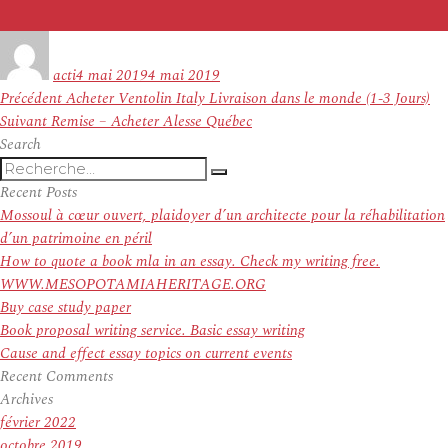
Auteur
Publié
le
acti
4 mai 2019
4 mai 2019
Navigation
Article
Précédent
Acheter Ventolin Italy Livraison dans le monde (1-3 Jours)
de
Article
précédent :
Suivant
Remise – Acheter Alesse Québec
l’article
suivant :
Search
Recherche
Recherche
pour
Recent Posts
:
Mossoul à cœur ouvert, plaidoyer d’un architecte pour la réhabilitation
d’un patrimoine en péril
How to quote a book mla in an essay. Check my writing free.
WWW.MESOPOTAMIAHERITAGE.ORG
Buy case study paper
Book proposal writing service. Basic essay writing
Cause and effect essay topics on current events
Recent Comments
Archives
février 2022
octobre 2019