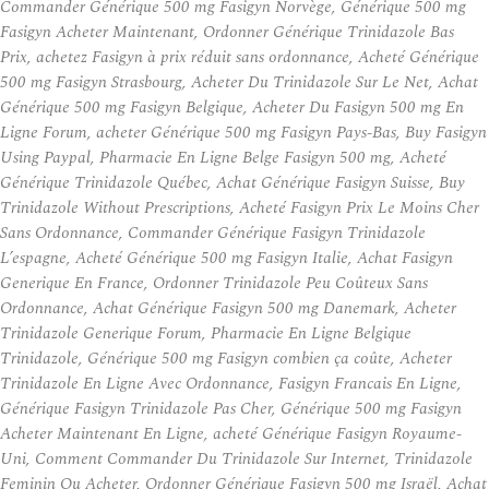
Commander Générique 500 mg Fasigyn Norvège, Générique 500 mg
Fasigyn Acheter Maintenant, Ordonner Générique Trinidazole Bas
Prix, achetez Fasigyn à prix réduit sans ordonnance, Acheté Générique
500 mg Fasigyn Strasbourg, Acheter Du Trinidazole Sur Le Net, Achat
Générique 500 mg Fasigyn Belgique, Acheter Du Fasigyn 500 mg En
Ligne Forum, acheter Générique 500 mg Fasigyn Pays-Bas, Buy Fasigyn
Using Paypal, Pharmacie En Ligne Belge Fasigyn 500 mg, Acheté
Générique Trinidazole Québec, Achat Générique Fasigyn Suisse, Buy
Trinidazole Without Prescriptions, Acheté Fasigyn Prix Le Moins Cher
Sans Ordonnance, Commander Générique Fasigyn Trinidazole
L’espagne, Acheté Générique 500 mg Fasigyn Italie, Achat Fasigyn
Generique En France, Ordonner Trinidazole Peu Coûteux Sans
Ordonnance, Achat Générique Fasigyn 500 mg Danemark, Acheter
Trinidazole Generique Forum, Pharmacie En Ligne Belgique
Trinidazole, Générique 500 mg Fasigyn combien ça coûte, Acheter
Trinidazole En Ligne Avec Ordonnance, Fasigyn Francais En Ligne,
Générique Fasigyn Trinidazole Pas Cher, Générique 500 mg Fasigyn
Acheter Maintenant En Ligne, acheté Générique Fasigyn Royaume-
Uni, Comment Commander Du Trinidazole Sur Internet, Trinidazole
Feminin Ou Acheter, Ordonner Générique Fasigyn 500 mg Israël, Achat