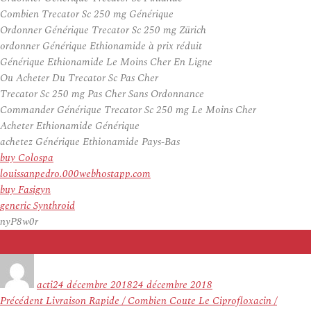
Combien Trecator Sc 250 mg Générique
Ordonner Générique Trecator Sc 250 mg Zürich
ordonner Générique Ethionamide à prix réduit
Générique Ethionamide Le Moins Cher En Ligne
Ou Acheter Du Trecator Sc Pas Cher
Trecator Sc 250 mg Pas Cher Sans Ordonnance
Commander Générique Trecator Sc 250 mg Le Moins Cher
Acheter Ethionamide Générique
achetez Générique Ethionamide Pays-Bas
buy Colospa
louissanpedro.000webhostapp.com
buy Fasigyn
generic Synthroid
nyP8w0r
Auteur
Publié
le
acti
24 décembre 2018
24 décembre 2018
Navigation
Article
Précédent
Livraison Rapide / Combien Coute Le Ciprofloxacin /