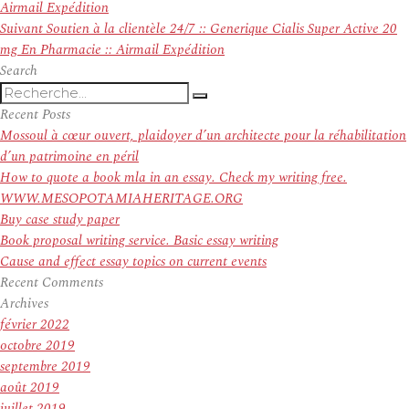
de
précédent :
Airmail Expédition
l’article
Article
Suivant
Soutien à la clientèle 24/7 :: Generique Cialis Super Active 20
suivant :
mg En Pharmacie :: Airmail Expédition
Search
Recherche
Recherche
pour
Recent Posts
:
Mossoul à cœur ouvert, plaidoyer d’un architecte pour la réhabilitation
d’un patrimoine en péril
How to quote a book mla in an essay. Check my writing free.
WWW.MESOPOTAMIAHERITAGE.ORG
Buy case study paper
Book proposal writing service. Basic essay writing
Cause and effect essay topics on current events
Recent Comments
Archives
février 2022
octobre 2019
septembre 2019
août 2019
juillet 2019