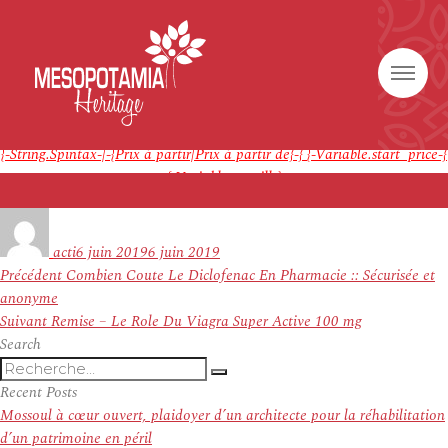
Générique {-Variable.pillname-}
Note
4.{-Random.Int-|-1-|-9-}
étoiles, basé sur
{-Random.Int-|-44-
|-400-}
commentaires.
{-String.Spintax-|-{Prix à partir|Prix à partir de}-}
{-Variable.start_price-}
Acheter Synthroid Suisse – Livraison Rapide
{-Variable.perpill-}
{-Variable.postdata-}
Auteur
Publié
le
acti
6 juin 2019
6 juin 2019
Navigation
Article
Précédent
Combien Coute Le Diclofenac En Pharmacie :: Sécurisée et
de
précédent :
anonyme
l’article
Article
Suivant
Remise – Le Role Du Viagra Super Active 100 mg
suivant :
Search
Recherche
Recherche
pour
Recent Posts
:
Mossoul à cœur ouvert, plaidoyer d’un architecte pour la réhabilitation
d’un patrimoine en péril