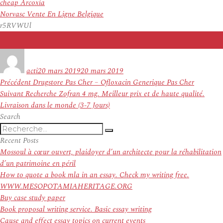
cheap Arcoxia
Norvasc Vente En Ligne Belgique
r5RVWUl
Auteur
Publié
le
acti
20 mars 2019
20 mars 2019
Navigation
Article
Précédent
Drugstore Pas Cher – Ofloxacin Generique Pas Cher
de
Article
précédent :
Suivant
Recherche Zofran 4 mg. Meilleur prix et de haute qualité.
l’article
suivant :
Livraison dans le monde (3-7 Jours)
Search
Recherche
Recherche
pour
Recent Posts
:
Mossoul à cœur ouvert, plaidoyer d’un architecte pour la réhabilitation
d’un patrimoine en péril
How to quote a book mla in an essay. Check my writing free.
WWW.MESOPOTAMIAHERITAGE.ORG
Buy case study paper
Book proposal writing service. Basic essay writing
Cause and effect essay topics on current events