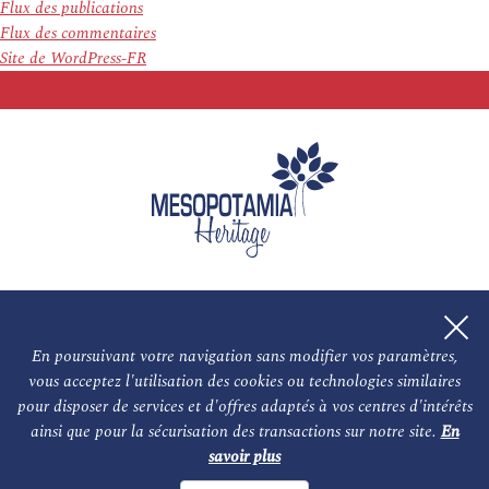
Flux des publications
Flux des commentaires
Site de WordPress-FR
En poursuivant votre navigation sans modifier vos paramètres,
vous acceptez l'utilisation des cookies ou technologies similaires
L'association
NOS PARTENAIRES
pour disposer de services et d'offres adaptés à vos centres d'intérêts
ainsi que pour la sécurisation des transactions sur notre site.
En
Le conseil scientifique et nos experts
Les auteurs
savoir plus
Mentions légales
Nous contacter