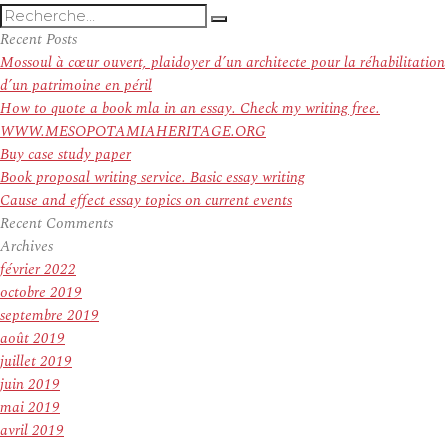
Recherche
Recherche
pour
Recent Posts
:
Mossoul à cœur ouvert, plaidoyer d’un architecte pour la réhabilitation
d’un patrimoine en péril
How to quote a book mla in an essay. Check my writing free.
WWW.MESOPOTAMIAHERITAGE.ORG
Buy case study paper
Book proposal writing service. Basic essay writing
Cause and effect essay topics on current events
Recent Comments
Archives
février 2022
octobre 2019
septembre 2019
août 2019
juillet 2019
juin 2019
mai 2019
avril 2019