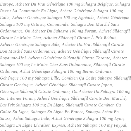
Europe, Acheter Du Vrai Générique 100 mg Suhagra Belgique, Suhagra
Passer La Commande En Ligne, Acheté Générique Suhagra 100 mg
Italie, Acheter Générique Suhagra 100 mg Agréable, Acheté Générique
Suhagra 100 mg Ottawa, Commander Suhagra Bon Marché Sans
Ordonnance, Ou Acheter Du Suhagra 100 mg Forum, Acheté Sildenafil
Citrate Le Moins Cher, Acheter Sildenafil Citrate À Prix Réduit,
Acheter Générique Suhagra Bâle, Acheter Du Vrai Sildenafil Citrate
Bon Marché Sans Ordonnance, achetez Générique Sildenafil Citrate
Royaume-Uni, Acheter Générique Sildenafil Citrate Toronto, Achetez
Suhagra 100 mg Le Moins Cher Sans Ordonnance, Sildenafil Citrate
Ordonner, Achat Générique Suhagra 100 mg Berne, Ordonner
Générique 100 mg Suhagra Lille, Combien Ça Coûte Suhagra Sildenafil
Citrate Générique, Acheté Générique Sildenafil Citrate Japon,
Générique Sildenafil Citrate Ordonner, Ou Acheter Du Suhagra 100 mg
Sur Internet Forum, Acheté Générique Sildenafil Citrate Bon Marché,
Bas Prix Suhagra 100 mg En Ligne, Sildenafil Citrate Combien Ça
Coûte En Ligne, Suhagra En Ligne En France, Suhagra Achat En
Suisse, Achat Suhagra Inde, Achat Générique Suhagra 100 mg Lyon,
Suhagra En Ligne Livraison Express, Acheter Suhagra 100 mg Paypal,