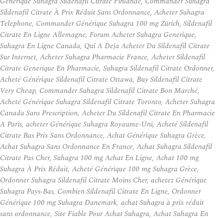
Générique Suhagra Sildenafil Citrate Finlande, Commander Suhagra
Sildenafil Citrate À Prix Réduit Sans Ordonnance, Acheter Suhagra
Telephone, Commander Générique Suhagra 100 mg Zürich, Sildenafil
Citrate En Ligne Allemagne, Forum Acheter Suhagra Generique,
Suhagra En Ligne Canada, Qui A Deja Acheter Du Sildenafil Citrate
Sur Internet, Acheter Suhagra Pharmacie France, Acheter Sildenafil
Citrate Generique En Pharmacie, Suhagra Sildenafil Citrate Ordonner,
Acheté Générique Sildenafil Citrate Ottawa, Buy Sildenafil Citrate
Very Cheap, Commander Suhagra Sildenafil Citrate Bon Marché,
Acheté Générique Suhagra Sildenafil Citrate Toronto, Acheter Suhagra
Canada Sans Prescription, Acheter Du Sildenafil Citrate En Pharmacie
A Paris, acheter Générique Suhagra Royaume-Uni, Acheté Sildenafil
Citrate Bas Prix Sans Ordonnance, Achat Générique Suhagra Grèce,
Achat Suhagra Sans Ordonnance En France, Achat Suhagra Sildenafil
Citrate Pas Cher, Suhagra 100 mg Achat En Ligne, Achat 100 mg
Suhagra À Prix Réduit, Acheté Générique 100 mg Suhagra Grèce,
Ordonner Suhagra Sildenafil Citrate Moins Cher, achetez Générique
Suhagra Pays-Bas, Combien Sildenafil Citrate En Ligne, Ordonner
Générique 100 mg Suhagra Danemark, achat Suhagra à prix réduit
sans ordonnance, Site Fiable Pour Achat Suhagra, Achat Suhagra En