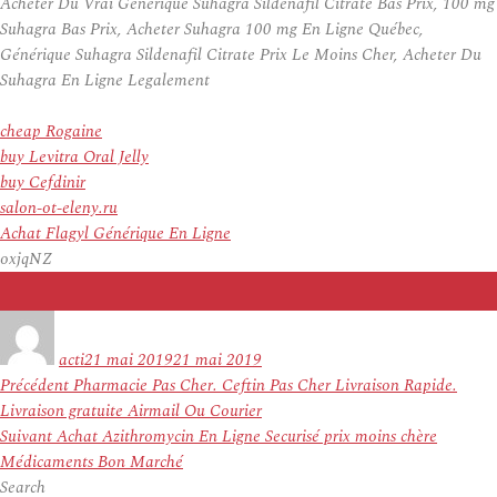
Acheter Du Vrai Générique Suhagra Sildenafil Citrate Bas Prix, 100 mg
Suhagra Bas Prix, Acheter Suhagra 100 mg En Ligne Québec,
Générique Suhagra Sildenafil Citrate Prix Le Moins Cher, Acheter Du
Suhagra En Ligne Legalement
cheap Rogaine
buy Levitra Oral Jelly
buy Cefdinir
salon-ot-eleny.ru
Achat Flagyl Générique En Ligne
oxjqNZ
Auteur
Publié
le
acti
21 mai 2019
21 mai 2019
Navigation
Article
Précédent
Pharmacie Pas Cher. Ceftin Pas Cher Livraison Rapide.
de
précédent :
Livraison gratuite Airmail Ou Courier
l’article
Article
Suivant
Achat Azithromycin En Ligne Securisé prix moins chère
suivant :
Médicaments Bon Marché
Search