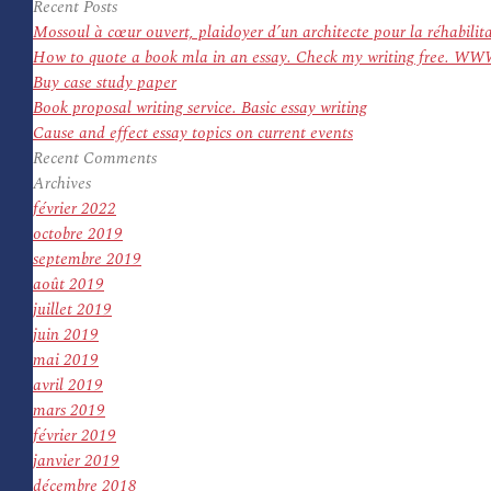
pour
Recent Posts
:
Mossoul à cœur ouvert, plaidoyer d’un architecte pour la réhabilit
How to quote a book mla in an essay. Check my writing f
Buy case study paper
Book proposal writing service. Basic essay writing
Cause and effect essay topics on current events
Recent Comments
Archives
février 2022
octobre 2019
septembre 2019
août 2019
juillet 2019
juin 2019
mai 2019
avril 2019
mars 2019
février 2019
janvier 2019
décembre 2018