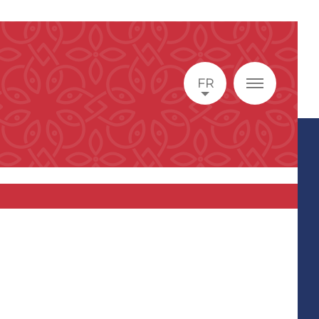
taires.
FR
.perpill-}