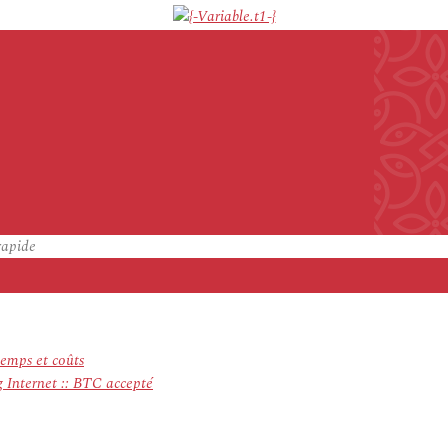
Générique {-Variable.pillname-}
{-Random.Int-|-1-|-9-}
étoiles, basé sur
{-Random.Int-|-44-|-400-}
commen
pintax-|-{Prix à partir|Prix à partir de}-}
{-Variable.start_price-}
{-Variable
{-Variable.postdata-}
rapide
emps et coûts
g Internet :: BTC accepté