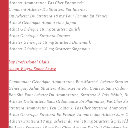
Acheter Atomoxetine Pas Cher Pharmacie
Comment Acheter Du Strattera Sur Internet
Ou Acheter Du Strattera 18 mg Pour Femme En France
Acheté Générique Atomoxetine Japon
Achat Générique 18 mg Strattera Zürich
Achat Générique Strattera Ottawa
Acheter Générique 18 mg Strattera Danemark
Acheter Générique 18 mg Strattera Singapour
buy Professional Cialis
cheap Viagra Super Active
Commander Générique Atomoxetine Bon Marché, Acheter Strattera G
Générique, Achat Strattera Atomoxetine Peu Coûteux Sans Ordonn
Bon Site Pour Acheter Du Atomoxetine, Strattera À Prix Réduit, 
Acheter Du Strattera Sans Ordonnance En Pharmacie, Pas Cher St
Strattera Atomoxetine Peu Coûteux, Pas Cher Strattera Atomoxet
Achat Generique Strattera En France, Atomoxetine Acheter Sans O
Acheter Strattera 18 mg, acheter du vrai 18 mg Strattera à prix 
En Ligne Strattera 18 mg Pas Cher, Acheter Du Vrai Générique Str