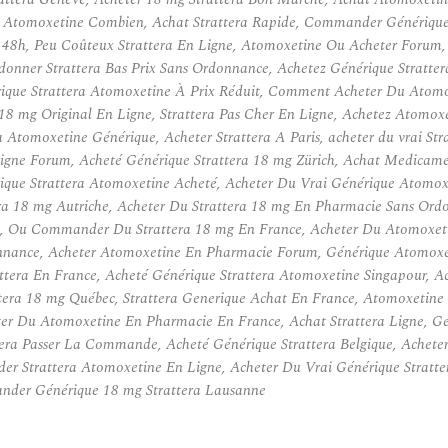
e Atomoxetine Combien, Achat Strattera Rapide, Commander Générique S
ra 48h, Peu Coûteux Strattera En Ligne, Atomoxetine Ou Acheter Forum,
onner Strattera Bas Prix Sans Ordonnance, Achetez Générique Stratt
ique Strattera Atomoxetine À Prix Réduit, Comment Acheter Du Atomoxe
 18 mg Original En Ligne, Strattera Pas Cher En Ligne, Achetez Atomo
Atomoxetine Générique, Acheter Strattera A Paris, acheter du vrai Str
igne Forum, Acheté Générique Strattera 18 mg Zürich, Achat Medicament
ique Strattera Atomoxetine Acheté, Acheter Du Vrai Générique Atomox
ra 18 mg Autriche, Acheter Du Strattera 18 mg En Pharmacie Sans Ord
lle, Ou Commander Du Strattera 18 mg En France, Acheter Du Atomoxet
nance, Acheter Atomoxetine En Pharmacie Forum, Générique Atomoxeti
tera En France, Acheté Générique Strattera Atomoxetine Singapour, Ac
ttera 18 mg Québec, Strattera Generique Achat En France, Atomoxetine
er Du Atomoxetine En Pharmacie En France, Achat Strattera Ligne, Géné
tera Passer La Commande, Acheté Générique Strattera Belgique, Achete
der Strattera Atomoxetine En Ligne, Acheter Du Vrai Générique Stratte
nder Générique 18 mg Strattera Lausanne