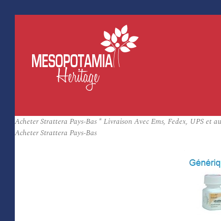
Acheter Strattera Pays-Bas * Livraison Avec Ems, Fedex, UPS et aut
Acheter Strattera Pays-Bas