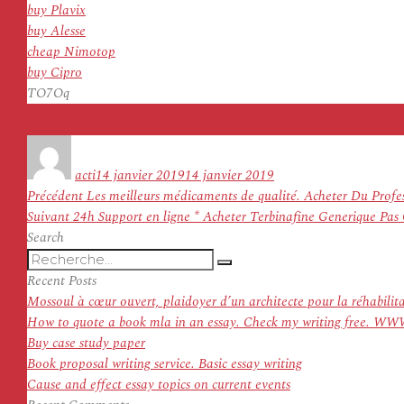
buy Plavix
buy Alesse
cheap Nimotop
buy Cipro
TO7Oq
Auteur
Publié
le
acti
14 janvier 2019
14 janvier 2019
Navigation
Article
Précédent
Les meilleurs médicaments de qualité. Acheter Du Profes
de
Article
précédent :
Suivant
24h Support en ligne * Acheter Terbinafine Generique Pas
l’article
suivant :
Search
Recherche
Recherche
pour
Recent Posts
:
Mossoul à cœur ouvert, plaidoyer d’un architecte pour la réhabilit
How to quote a book mla in an essay. Check my writing f
Buy case study paper
Book proposal writing service. Basic essay writing
Cause and effect essay topics on current events