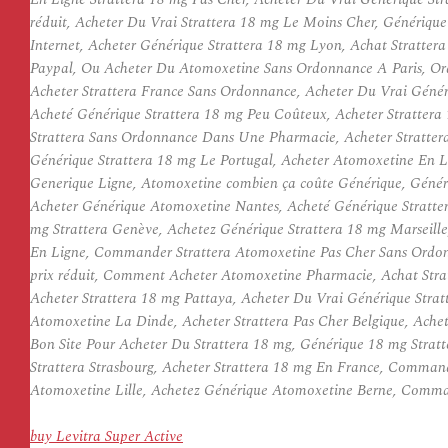
réduit, Acheter Du Vrai Strattera 18 mg Le Moins Cher, Génériqu
Internet, Acheter Générique Strattera 18 mg Lyon, Achat Stratte
Paypal, Ou Acheter Du Atomoxetine Sans Ordonnance A Paris, Ord
Acheter Strattera France Sans Ordonnance, Acheter Du Vrai Génér
Acheté Générique Strattera 18 mg Peu Coûteux, Acheter Strattera
Strattera Sans Ordonnance Dans Une Pharmacie, Acheter Strattera 
Générique Strattera 18 mg Le Portugal, Acheter Atomoxetine En L
Generique Ligne, Atomoxetine combien ça coûte Générique, Génér
Acheter Générique Atomoxetine Nantes, Acheté Générique Stratte
mg Strattera Genève, Achetez Générique Strattera 18 mg Marsei
En Ligne, Commander Strattera Atomoxetine Pas Cher Sans Ordon
prix réduit, Comment Acheter Atomoxetine Pharmacie, Achat Strat
Acheter Strattera 18 mg Pattaya, Acheter Du Vrai Générique Stra
Atomoxetine La Dinde, Acheter Strattera Pas Cher Belgique, Achet
Bon Site Pour Acheter Du Strattera 18 mg, Générique 18 mg Strat
Strattera Strasbourg, Acheter Strattera 18 mg En France, Comman
Atomoxetine Lille, Achetez Générique Atomoxetine Berne, Comma
buy Levitra Super Active