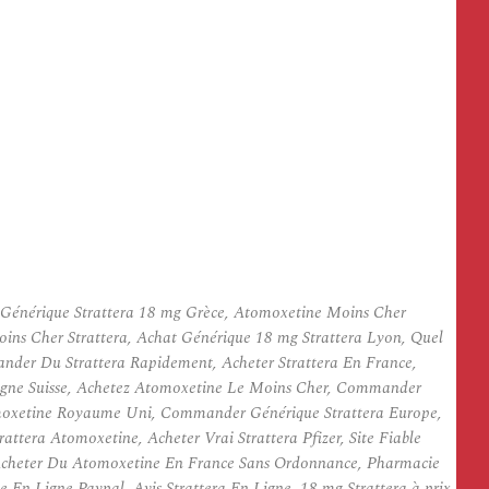
z Générique Strattera 18 mg Grèce, Atomoxetine Moins Cher
ns Cher Strattera, Achat Générique 18 mg Strattera Lyon, Quel
nder Du Strattera Rapidement, Acheter Strattera En France,
Ligne Suisse, Achetez Atomoxetine Le Moins Cher, Commander
tomoxetine Royaume Uni, Commander Générique Strattera Europe,
era Atomoxetine, Acheter Vrai Strattera Pfizer, Site Fiable
Ou Acheter Du Atomoxetine En France Sans Ordonnance, Pharmacie
En Ligne Paypal, Avis Strattera En Ligne, 18 mg Strattera à prix