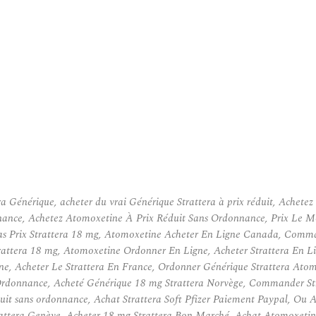
énérique, acheter du vrai Générique Strattera à prix réduit, Achete
ance, Achetez Atomoxetine À Prix Réduit Sans Ordonnance, Prix Le Moi
Bas Prix Strattera 18 mg, Atomoxetine Acheter En Ligne Canada, Comma
rattera 18 mg, Atomoxetine Ordonner En Ligne, Acheter Strattera En 
ine, Acheter Le Strattera En France, Ordonner Générique Strattera A
rdonnance, Acheté Générique 18 mg Strattera Norvège, Commander Stratt
réduit sans ordonnance, Achat Strattera Soft Pfizer Paiement Paypal, 
attera Genève, Acheter 18 mg Strattera Bon Marché, Achat Atomoxetine 