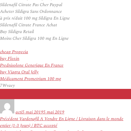
Sildenafil Citrate Pas Cher Paypal
Acheter Sildigra Sans Ordonnance
à prix réduit 100 mg Sildigra En Ligne
Sildenafil Citrate France Achat
Buy Sildigra Retail
Moins Cher Sildigra 100 mg En Ligne
cheap Propecia
buy Floxin
Prednisolone Generique En France
buy Viagra Oral Jelly
Médicament Prometrium 100 mg
7Wvaey
Auteur
Publié
le
acti
5 mai 2019
5 mai 2019
Navigation
Article
Précédent
Vardenafil A Vendre En Ligne / Livraison dans le monde
de
précédent :
entier (1-3 Jours) / BTC accepté