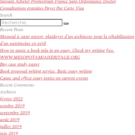
l’article
Article
Suivant
Acheter Prometrium France Sans Ordonnance Doctor
suivant :
Consultations gratuites Payer Par Carte Visa
Search
Recherche
Recherche
pour
Recent Posts
:
Mossoul à cœur ouvert, plaidoyer d’un architecte pour la réhabilitation
d’un patrimoine en péril
How to quote a book mla in an essay. Check my writing free.
WWW.MESOPOTAMIAHERITAGE.ORG
Buy case study paper
Book proposal writing service. Basic essay writing
Cause and effect essay topics on current events
Recent Comments
Archives
février 2022
octobre 2019
septembre 2019
août 2019
juillet 2019
juin 2019