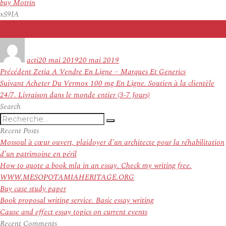
buy Motrin
xS9IA
Auteur
Publié
le
acti
20 mai 2019
20 mai 2019
Navigation
Article
Précédent
Zetia A Vendre En Ligne – Marques Et Generics
de
Article
précédent :
Suivant
Acheter Du Vermox 100 mg En Ligne. Soutien à la clientèle
l’article
suivant :
24/7. Livraison dans le monde entier (3-7 Jours)
Search
Recherche
Recherche
pour
Recent Posts
:
Mossoul à cœur ouvert, plaidoyer d’un architecte pour la réhabilitation
d’un patrimoine en péril
How to quote a book mla in an essay. Check my writing free.
WWW.MESOPOTAMIAHERITAGE.ORG
Buy case study paper
Book proposal writing service. Basic essay writing
Cause and effect essay topics on current events
Recent Comments