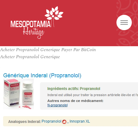
Acheter Propranolol Generique Payer Par BitCoin
Acheter Propranolol Generique