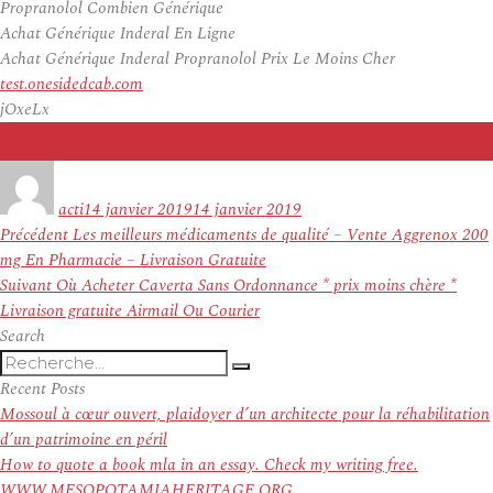
Propranolol Combien Générique
Achat Générique Inderal En Ligne
Achat Générique Inderal Propranolol Prix Le Moins Cher
test.onesidedcab.com
jOxeLx
Auteur
Publié
le
acti
14 janvier 2019
14 janvier 2019
Navigation
Article
Précédent
Les meilleurs médicaments de qualité – Vente Aggrenox 200
de
précédent :
mg En Pharmacie – Livraison Gratuite
l’article
Article
Suivant
Où Acheter Caverta Sans Ordonnance * prix moins chère *
suivant :
Livraison gratuite Airmail Ou Courier
Search
Recherche
Recherche
pour
Recent Posts
:
Mossoul à cœur ouvert, plaidoyer d’un architecte pour la réhabilitation
d’un patrimoine en péril
How to quote a book mla in an essay. Check my writing free.
WWW.MESOPOTAMIAHERITAGE.ORG