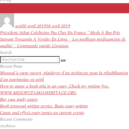
Auteur
Publié
le
acti
30 avril 2019
30 avril 2019
Navigation
Article
Précédent
Achat Colchicine Pas Cher En France * Meds À Bas Prix
de
Article
précédent :
Suivant
Terazosin A Vendre En Ligne – Les meilleurs médicaments de
l’article
suivant :
qualité – Commande rapide Livraison
Search
Recherche
Recherche
pour
Recent Posts
:
Mossoul à cœur ouvert, plaidoyer d’un architecte pour la réhabilitation
d’un patrimoine en péril
How to quote a book mla in an essay. Check my writing free.
WWW.MESOPOTAMIAHERITAGE.ORG
Buy case study paper
Book proposal writing service. Basic essay writing
Cause and effect essay topics on current events
Recent Comments
Archives