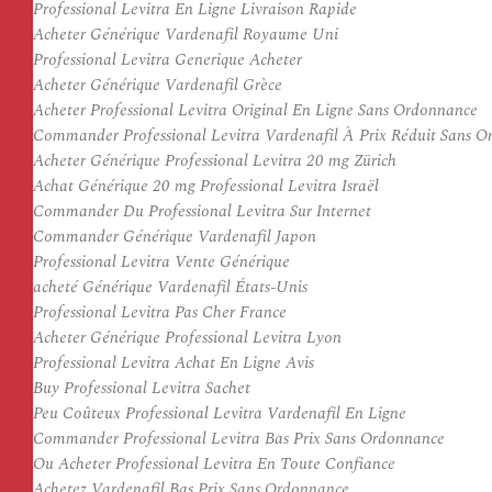
Professional Levitra En Ligne Livraison Rapide
Acheter Générique Vardenafil Royaume Uni
Professional Levitra Generique Acheter
Acheter Générique Vardenafil Grèce
Acheter Professional Levitra Original En Ligne Sans Ordonnance
Commander Professional Levitra Vardenafil À Prix Réduit Sans 
Acheter Générique Professional Levitra 20 mg Zürich
Achat Générique 20 mg Professional Levitra Israël
Commander Du Professional Levitra Sur Internet
Commander Générique Vardenafil Japon
Professional Levitra Vente Générique
acheté Générique Vardenafil États-Unis
Professional Levitra Pas Cher France
Acheter Générique Professional Levitra Lyon
Professional Levitra Achat En Ligne Avis
Buy Professional Levitra Sachet
Peu Coûteux Professional Levitra Vardenafil En Ligne
Commander Professional Levitra Bas Prix Sans Ordonnance
Ou Acheter Professional Levitra En Toute Confiance
Achetez Vardenafil Bas Prix Sans Ordonnance