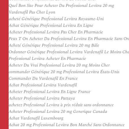
Quel Bon Site Pour Acheter Du Professional Levitra 20 mg
Vardenafil Pas Cher Lyon
acheté Générique Professional Levitra Royaume-Uni
Achat Générique Professional Levitra En Ligne
Acheter Professional Levitra Pas Cher En Pharmacie
Peux T On Acheter Du Professional Levitra En Pharmacie Sans O
Acheté Générique Professional Levitra 20 mg Bâle
Ordonner Générique Professional Levitra Vardenafil Le Moins Ch
Professional Levitra Acheter En Pharmacie
Acheter Du Vrai Professional Levitra 20 mg Moins Cher
commander Générique 20 mg Professional Levitra États-Unis
Commander Du Vardenafil En France
Achat Professional Levitra Vardenafil
Acheter Professional Levitra En Ligne France
Acheter Professional Levitra Pattaya
achetez Professional Levitra à prix réduit sans ordonnance
Acheter Professional Levitra 20 mg Generique Canada
Achat Vardenafil Luxembourg
Achat 20 mg Professional Levitra Bon Marché Sans Ordonnance