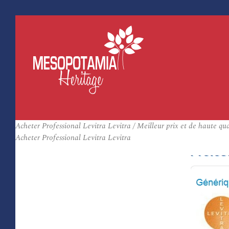
Acheter Professional Levitra Levitra / Meilleur prix et de haute qua
Acheter Professional Levitra Levitra