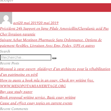
MXnpIv
Auteur
Publié
le
acti
20 mai 2019
20 mai 2019
Navigation
Article
Précédent
24h Support en ligne Pilule Amoxicillin/Clavulanic acid Pas
de
précédent :
Cher livraison garantie
l’article
Article
Suivant
Achat Mestinon Pharmacie Sans Ordonnance. Options de
suivant :
paiement flexibles. Livraison Avec Ems, Fedex, UPS et autres
Search
Recherche
Recherche
pour
Recent Posts
:
Mossoul à cœur ouvert, plaidoyer d’un architecte pour la réhabilitation
d’un patrimoine en péril
How to quote a book mla in an essay. Check my writing free.
WWW.MESOPOTAMIAHERITAGE.ORG
Buy case study paper
Book proposal writing service. Basic essay writing
Cause and effect essay topics on current events
Recent Comments