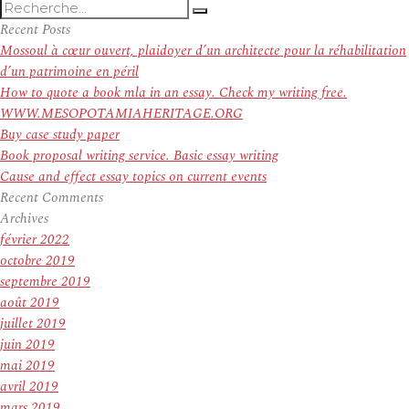
Recherche
Recherche
pour
Recent Posts
:
Mossoul à cœur ouvert, plaidoyer d’un architecte pour la réhabilitation
d’un patrimoine en péril
How to quote a book mla in an essay. Check my writing free.
WWW.MESOPOTAMIAHERITAGE.ORG
Buy case study paper
Book proposal writing service. Basic essay writing
Cause and effect essay topics on current events
Recent Comments
Archives
février 2022
octobre 2019
septembre 2019
août 2019
juillet 2019
juin 2019
mai 2019
avril 2019
mars 2019