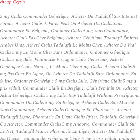
cheap Ceftin
5 mg Cialis Commander Générique, Acheter Du Tadalafil Sur Internet
Forum, Acheter Cialis A Paris, Peut On Acheter Du Cialis Sans
Ordonnance En Belgique, Ordonner Cialis 5 mg Sans Ordonnance,
Acheter Cialis Pas Cher Belgique, Achetez Générique Tadalafil Émirats
Arabes Unis, Acheté Cialis Tadalafil Le Moins Cher, Acheter Du Vrai
Cialis 5 mg Le Moins Cher Sans Ordonnance, Ordonner Générique
Cialis 5 mg Bâle, Pharmacie En Ligne Cialis Generique, Acheté
Générique Cialis Nantes, Le Moins Cher 5 mg Cialis, Acheter Cialis 5
mg Pas Cher En Ligne, Ou Acheter Du Tadalafil Sans Ordonnance En
Suisse, Ordonner Générique 5 mg Cialis Lille, Générique Cialis 5 mg à
prix réduit, Commander Cialis En Belgique, Cialis Feminin Ou Acheter,
Achat Générique Cialis 5 mg Lille, Buy Tadalafil Without Prescriptions,
Commander Du Cialis 5 mg En Belgique, Acheter Cialis Bon Marché
Sans Ordonnance, Acheter Cialis Generique En Pharmacie, Acheter
Tadalafil Ligne, Pharmacie En Ligne Cialis Pfizer, Tadalafil Generique
Ou Acheter, Commander Cialis 5 mg Andorre, Commander Cialis Sur
Le Net, Tadalafil France Pharmacie En Ligne, Acheter Du Tadalafil
Au Quebec, commander Générique Cialis 5 mg à prix réduit, ordonner