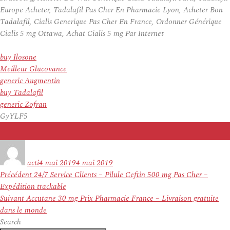
Europe Acheter, Tadalafil Pas Cher En Pharmacie Lyon, Acheter Bon
Tadalafil, Cialis Generique Pas Cher En France, Ordonner Générique
Cialis 5 mg Ottawa, Achat Cialis 5 mg Par Internet
buy Ilosone
Meilleur Glucovance
generic Augmentin
buy Tadalafil
generic Zofran
GyYLF5
Auteur
Publié
le
acti
4 mai 2019
4 mai 2019
Navigation
Article
Précédent
24/7 Service Clients – Pilule Ceftin 500 mg Pas Cher –
de
précédent :
Expédition trackable
l’article
Article
Suivant
Accutane 30 mg Prix Pharmacie France – Livraison gratuite
suivant :
dans le monde
Search