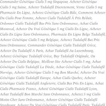
Commander Générique Cialis 5 mg Singapour, Acheter Générique
Cialis 5 mg Suisse, Acheter Tadalafil Discretement, Vente Cialis 5 mg
Pharmacie En Ligne, Achetez Générique Cialis Bâle, Comment Acheter
Du Cialis Pour Femme, Acheter Cialis Tadalafil À Prix Réduit,
Ordonner Cialis Tadalafil Bas Prix Sans Ordonnance, Achat Cialis
Montreal, Acheter Du Vrai Générique 5 mg Cialis En Ligne, Acheter
Cialis En Ligne Sans Ordonnance, Pharmacie En Ligne Belge Tadalafil,
Acheter Générique Cialis 5 mg Belgique, Achetez Tadalafil Bas Prix
Sans Ordonnance, Commander Générique Cialis Tadalafil Grèce,
Acheter Du Tadalafil A Paris, Achat Tadalafil Au Luxembourg,
Achetez Générique Tadalafil Grèce, Buy Tadalafil Originale, Ou
Acheter Du Cialis Belgique, Meilleur Site Acheter Cialis 5 mg, Achat
Générique Cialis Tadalafil La Dinde, Achat Générique Cialis Tadalafil
Norvège, Acheter Générique Cialis 5 mg Bon Marché, Acheter Du Vrai
Générique Cialis Tadalafil Europe, Achat Cialis Quebec, Acheter
Générique Cialis Tadalafil Angleterre, Cialis Bas Prix En Ligne, Achat
Cialis Pharmacie France, Acheté Générique Cialis Tadalafil Lyon,
Achat Tadalafil Bon Marché Sans Ordonnance, Achetez 5 mg Cialis
Moins Cher Sans Ordonnance, Acheter Générique Cialis Tadalafil
Strasbourg, Acheter Du Vrai Générique Cialis Tadalafil Paris, Tadalafil