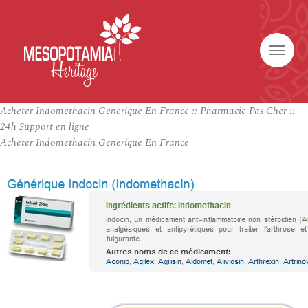
Acheter Indomethacin Generique En France :: Pharmacie Pas Cher ::
24h Support en ligne
Acheter Indomethacin Generique En France