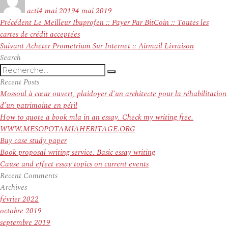
le
acti
4 mai 2019
4 mai 2019
Navigation
Article
Précédent
Le Meilleur Ibuprofen :: Payer Par BitCoin :: Toutes les
de
précédent :
cartes de crédit acceptées
l’article
Article
Suivant
Acheter Prometrium Sur Internet :: Airmail Livraison
suivant :
Search
Recherche
Recherche
pour
Recent Posts
:
Mossoul à cœur ouvert, plaidoyer d’un architecte pour la réhabilitation
d’un patrimoine en péril
How to quote a book mla in an essay. Check my writing free.
WWW.MESOPOTAMIAHERITAGE.ORG
Buy case study paper
Book proposal writing service. Basic essay writing
Cause and effect essay topics on current events
Recent Comments
Archives
février 2022
octobre 2019
septembre 2019