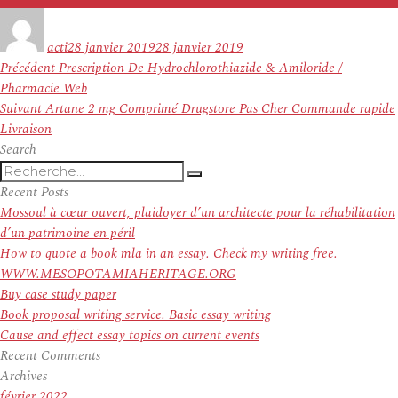
Auteur
Publié
le
acti
28 janvier 2019
28 janvier 2019
Navigation
Article
Précédent
Prescription De Hydrochlorothiazide & Amiloride /
de
précédent :
Pharmacie Web
l’article
Article
Suivant
Artane 2 mg Comprimé Drugstore Pas Cher Commande rapide
suivant :
Livraison
Search
Recherche
Recherche
pour
Recent Posts
:
Mossoul à cœur ouvert, plaidoyer d’un architecte pour la réhabilitation
d’un patrimoine en péril
How to quote a book mla in an essay. Check my writing free.
WWW.MESOPOTAMIAHERITAGE.ORG
Buy case study paper
Book proposal writing service. Basic essay writing
Cause and effect essay topics on current events
Recent Comments
Archives
février 2022