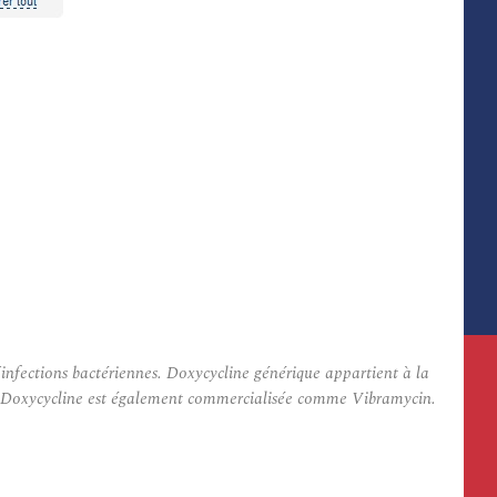
nfections bactériennes. Doxycycline générique appartient à la
ique Doxycycline est également commercialisée comme Vibramycin.