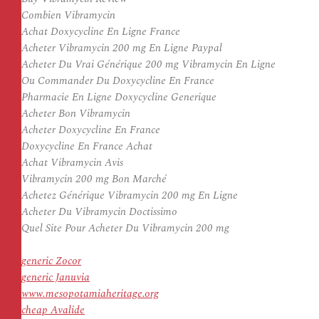
Combien Vibramycin
Achat Doxycycline En Ligne France
Acheter Vibramycin 200 mg En Ligne Paypal
Acheter Du Vrai Générique 200 mg Vibramycin En Ligne
Ou Commander Du Doxycycline En France
Pharmacie En Ligne Doxycycline Generique
Acheter Bon Vibramycin
Acheter Doxycycline En France
Doxycycline En France Achat
Achat Vibramycin Avis
Vibramycin 200 mg Bon Marché
Achetez Générique Vibramycin 200 mg En Ligne
Acheter Du Vibramycin Doctissimo
Quel Site Pour Acheter Du Vibramycin 200 mg
generic Zocor
generic Januvia
www.mesopotamiaheritage.org
cheap Avalide