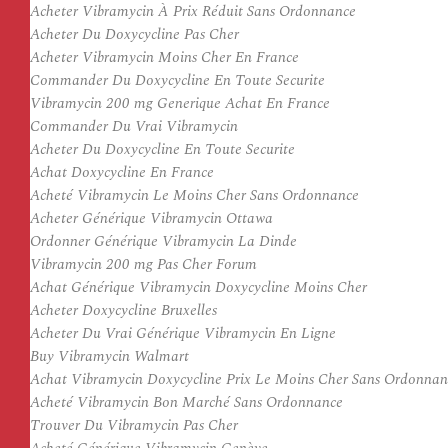
Acheter Vibramycin À Prix Réduit Sans Ordonnance
Acheter Du Doxycycline Pas Cher
Acheter Vibramycin Moins Cher En France
Commander Du Doxycycline En Toute Securite
Vibramycin 200 mg Generique Achat En France
Commander Du Vrai Vibramycin
Acheter Du Doxycycline En Toute Securite
Achat Doxycycline En France
Acheté Vibramycin Le Moins Cher Sans Ordonnance
Acheter Générique Vibramycin Ottawa
Ordonner Générique Vibramycin La Dinde
Vibramycin 200 mg Pas Cher Forum
Achat Générique Vibramycin Doxycycline Moins Cher
Acheter Doxycycline Bruxelles
Acheter Du Vrai Générique Vibramycin En Ligne
Buy Vibramycin Walmart
Achat Vibramycin Doxycycline Prix Le Moins Cher Sans Ordonnan
Acheté Vibramycin Bon Marché Sans Ordonnance
Trouver Du Vibramycin Pas Cher