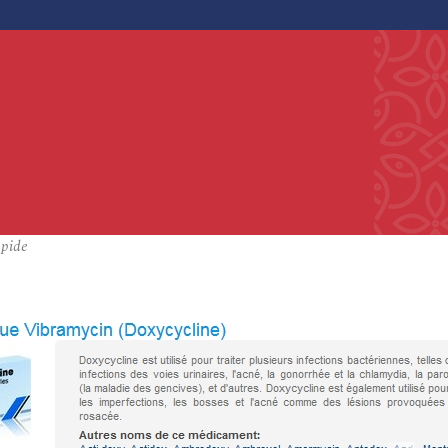
apide