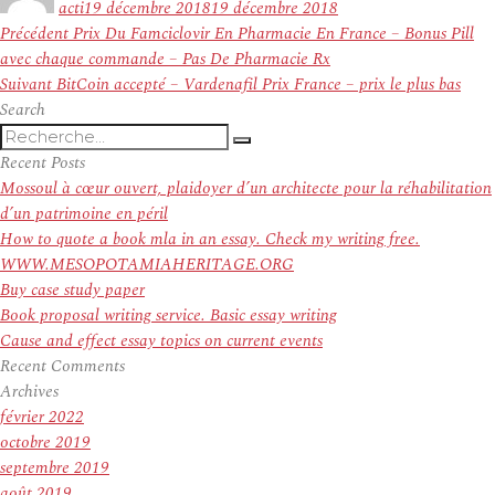
acti
19 décembre 2018
19 décembre 2018
Navigation
Article
Précédent
Prix Du Famciclovir En Pharmacie En France – Bonus Pill
de
précédent :
avec chaque commande – Pas De Pharmacie Rx
l’article
Article
Suivant
BitCoin accepté – Vardenafil Prix France – prix le plus bas
suivant :
Search
Recherche
Recherche
pour
Recent Posts
:
Mossoul à cœur ouvert, plaidoyer d’un architecte pour la réhabilitation
d’un patrimoine en péril
How to quote a book mla in an essay. Check my writing free.
WWW.MESOPOTAMIAHERITAGE.ORG
Buy case study paper
Book proposal writing service. Basic essay writing
Cause and effect essay topics on current events
Recent Comments
Archives
février 2022
octobre 2019
septembre 2019
août 2019