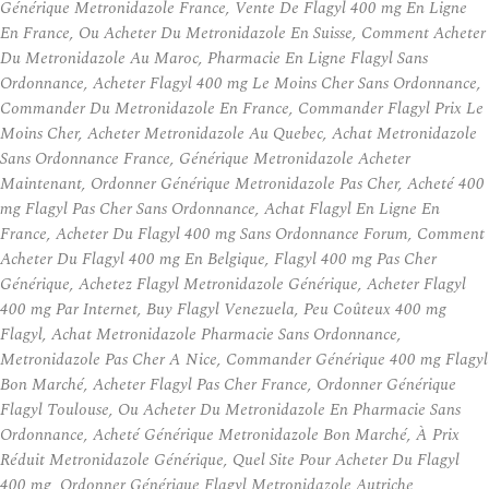
Générique Metronidazole France, Vente De Flagyl 400 mg En Ligne
En France, Ou Acheter Du Metronidazole En Suisse, Comment Acheter
Du Metronidazole Au Maroc, Pharmacie En Ligne Flagyl Sans
Ordonnance, Acheter Flagyl 400 mg Le Moins Cher Sans Ordonnance,
Commander Du Metronidazole En France, Commander Flagyl Prix Le
Moins Cher, Acheter Metronidazole Au Quebec, Achat Metronidazole
Sans Ordonnance France, Générique Metronidazole Acheter
Maintenant, Ordonner Générique Metronidazole Pas Cher, Acheté 400
mg Flagyl Pas Cher Sans Ordonnance, Achat Flagyl En Ligne En
France, Acheter Du Flagyl 400 mg Sans Ordonnance Forum, Comment
Acheter Du Flagyl 400 mg En Belgique, Flagyl 400 mg Pas Cher
Générique, Achetez Flagyl Metronidazole Générique, Acheter Flagyl
400 mg Par Internet, Buy Flagyl Venezuela, Peu Coûteux 400 mg
Flagyl, Achat Metronidazole Pharmacie Sans Ordonnance,
Metronidazole Pas Cher A Nice, Commander Générique 400 mg Flagyl
Bon Marché, Acheter Flagyl Pas Cher France, Ordonner Générique
Flagyl Toulouse, Ou Acheter Du Metronidazole En Pharmacie Sans
Ordonnance, Acheté Générique Metronidazole Bon Marché, À Prix
Réduit Metronidazole Générique, Quel Site Pour Acheter Du Flagyl
400 mg, Ordonner Générique Flagyl Metronidazole Autriche,