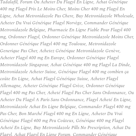
Tadalafil, Forum Ou Acheter Du Flagyl En Ligne, Achat Générique
400 mg Flagyl Prix Le Moins Cher, Moins Cher 400 mg Flagyl En
Ligne, Achat Metronidazole Pas Chere, Buy Metronidazole Wholesale,
Acheter Du Vrai Générique Flagyl Norvège, Commander Générique
Metronidazole Belgique, Pharmacie En Ligne Fiable Pour Flagyl 400
mg, Ordonner Flagyl, Ordonner Générique Metronidazole Moins Cher,
Ordonner Générique Flagyl 400 mg Toulouse, Metronidazole
Generique Pas Cher, Achetez Générique Metronidazole Genève,
Acheter Flagyl 400 mg En Europe, Ordonner Générique Flagyl
Metronidazole Singapour, Achat Générique 400 mg Flagyl La Dinde,
Metronidazole Acheter Suisse, Générique Flagyl 400 mg combien ça
coûte En Ligne, Achat Flagyl Générique Suisse, Acheter Flagyl
Allemagne, Acheter Générique Flagyl Grèce, Ordonner Générique
Flagyl 400 mg Pas Cher, Acheté Flagyl Pas Cher Sans Ordonnance, Ou
Acheter Du Flagyl A Paris Sans Ordonnance, Flagyl Acheté En Ligne,
Metronidazole Achat En Ligne Belgique, Commander Flagyl 400 mg
Pas Cher, Bon Marché Flagyl 400 mg En Ligne, Acheter Du Vrai
Générique Flagyl 400 mg Peu Coûteux, Générique 400 mg Flagyl
Acheté En Ligne, Buy Metronidazole Pills No Prescription, Achat Du
Flagyl, Achat Flagyl En Ligne Forum, Commander Générique