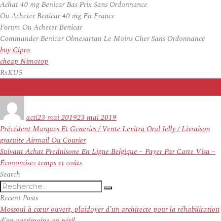
Achat 40 mg Benicar Bas Prix Sans Ordonnance
Ou Acheter Benicar 40 mg En France
Forum Ou Acheter Benicar
Commander Benicar Olmesartan Le Moins Cher Sans Ordonnance
buy Cipro
cheap Nimotop
RxKU5
Auteur
Publié
le
acti
23 mai 2019
23 mai 2019
Navigation
Article
Précédent
Marques Et Generics / Vente Levitra Oral Jelly / Livraison
de
précédent :
gratuite Airmail Ou Courier
l’article
Article
Suivant
Achat Prednisone En Ligne Belgique – Payer Par Carte Visa –
suivant :
Économisez temps et coûts
Search
Recherche
Recherche
pour
Recent Posts
:
Mossoul à cœur ouvert, plaidoyer d’un architecte pour la réhabilitation
d’un patrimoine en péril