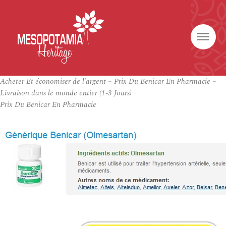
Acheter Et économiser de l’argent – Prix Du Benicar En Pharmacie –
Livraison dans le monde entier (1-3 Jours)
Prix Du Benicar En Pharmacie